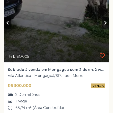
Ref.: SO0051
Sobrado à venda em Mongagua com 2 dorm, 2 wc, salao de jogos e varanda
Vila Atlantica - Mongaguá/SP, Lado Morro
R$300.000
VENDA
2
Dormitórios
1 Vaga
68,74 m² (Área Construída)