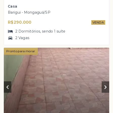
Casa
Barigui - Mongaguá/SP
R$290.000
VENDA
2
Dormitórios
, sendo
1
suíte
2 Vagas
Pronto para morar