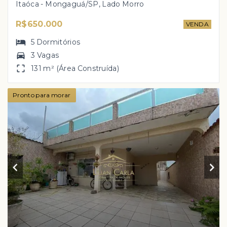
Itaóca - Mongaguá/SP, Lado Morro
R$650.000
VENDA
5
Dormitórios
3 Vagas
131 m² (Área Construída)
Pronto para morar