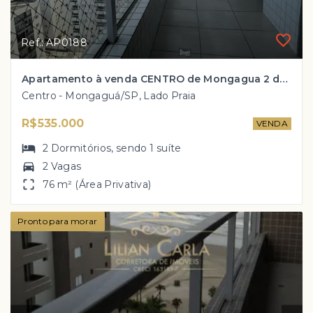
Ref.: AP0188
Apartamento à venda CENTRO de Mongagua 2 dorm, 1 suite, 2 vagas e Sacada com vista parcial do mar por apenas R$ 535 mil!
Centro - Mongaguá/SP, Lado Praia
R$535.000
VENDA
2
Dormitórios
, sendo
1
suíte
2 Vagas
76 m² (Área Privativa)
Pronto para morar