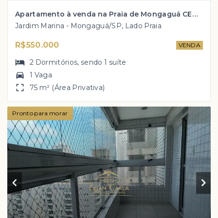
Apartamento à venda na Praia de Mongaguá CENTRO com 2 dorm, 1 suíte por R$ 550 mil!
Jardim Marina - Mongaguá/SP, Lado Praia
R$550.000
VENDA
2
Dormitórios
, sendo
1
suíte
1 Vaga
75 m² (Área Privativa)
Pronto para morar