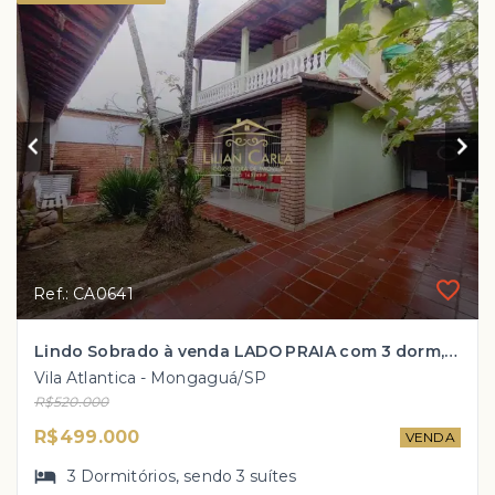
Ref.: CA0641
Lindo Sobrado à venda LADO PRAIA com 3 dorm, 3 suítes 2 vagas de garagem por R$ 499 mil!
Vila Atlantica - Mongaguá/SP
R$520.000
R$499.000
VENDA
3
Dormitórios
, sendo
3
suítes