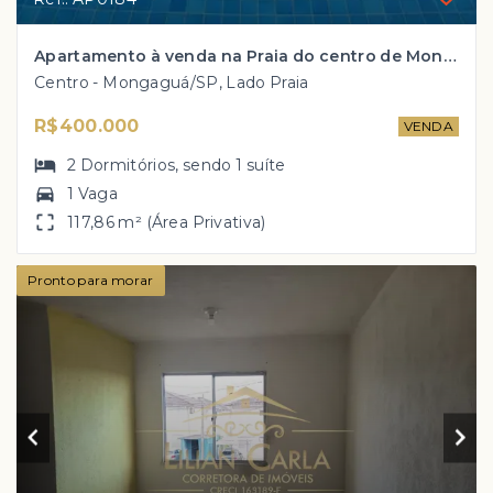
Apartamento à venda na Praia do centro de Mongaguá com 2 dorm, 1 suíte por R$ 400 mil
Centro - Mongaguá/SP, Lado Praia
R$400.000
VENDA
2
Dormitórios
, sendo
1
suíte
1 Vaga
117,86 m² (Área Privativa)
Pronto para morar