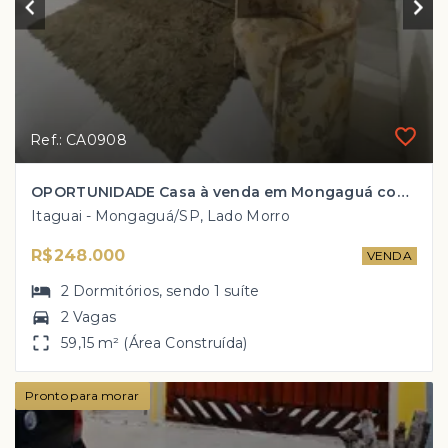
Ref.: CA0908
OPORTUNIDADE Casa à venda em Mongaguá com 2 dorm, 1 suíte e àrea gourmet por R$ 248 mil!!
Itaguai - Mongaguá/SP, Lado Morro
R$248.000
VENDA
2
Dormitórios
, sendo
1
suíte
2 Vagas
59,15 m² (Área Construída)
Pronto para morar