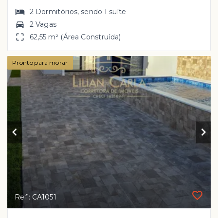
2
Dormitórios
, sendo
1
suíte
2 Vagas
62,55 m² (Área Construída)
Pronto para morar
Ref.: CA1051