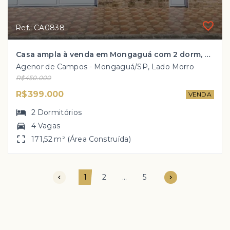
Ref.: CA0838
Casa ampla à venda em Mongaguá com 2 dorm, 2 banheiros, 4 vagas de garagem por R$ 399 mil!!
Agenor de Campos - Mongaguá/SP, Lado Morro
R$450.000
R$399.000
VENDA
2
Dormitórios
4 Vagas
171,52 m² (Área Construída)
1
2
...
5