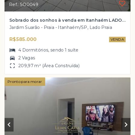
Ref.: SO0049
Sobrado dos sonhos à venda em Itanhaém LADO PRAIA com 4 dorm, 1 suíte por R$ 585 mil!
Jardim Suarão - Praia - Itanhaém/SP, Lado Praia
R$585.000
VENDA
4
Dormitórios
, sendo
1
suíte
2 Vagas
209,97 m² (Área Construída)
Pronto para morar