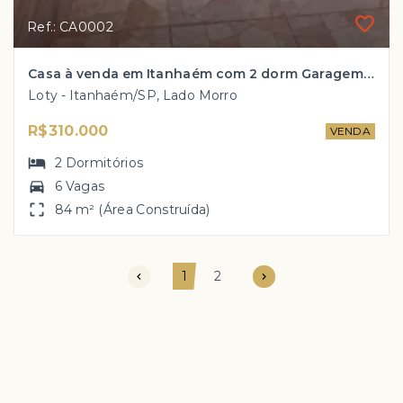
Ref.: CA0002
Casa à venda em Itanhaém com 2 dorm Garagem para 6 carros por apenas R$ 310 mil!!
Loty - Itanhaém/SP, Lado Morro
R$310.000
VENDA
2
Dormitórios
6 Vagas
84 m² (Área Construída)
1
2