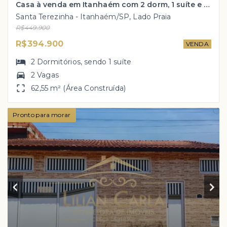
Casa à venda em Itanhaém com 2 dorm, 1 suíte e PISCINA por R$ 394.900 mil!
Santa Terezinha - Itanhaém/SP, Lado Praia
R$449.900
R$394.900
VENDA
2
Dormitórios
, sendo
1
suíte
2 Vagas
62,55 m² (Área Construída)
Pronto para morar