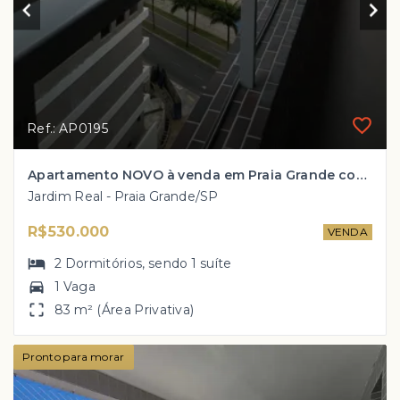
Ref.: AP0195
Apartamento NOVO à venda em Praia Grande com 2 dorm, 1 suíte + terraço gourmet no valor de R$ 530 mil!
Jardim Real - Praia Grande/SP
R$530.000
VENDA
2
Dormitórios
, sendo
1
suíte
1 Vaga
83 m² (Área Privativa)
Pronto para morar