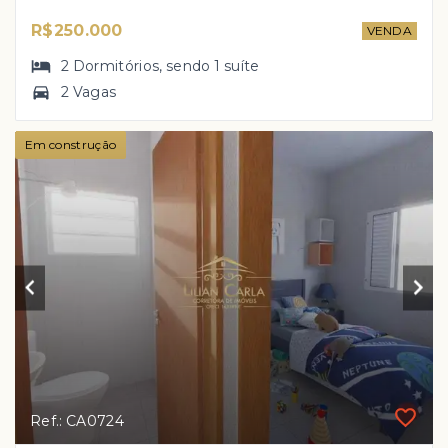
R$250.000
VENDA
2
Dormitórios
, sendo
1
suíte
2 Vagas
Em construção
Ref.: CA0724