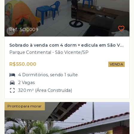
Ref.: SO0009
Sobrado à venda com 4 dorm + edicula em São Vicente por R$ 550 mil!
Parque Continental - São Vicente/SP
R$550.000
VENDA
4
Dormitórios
, sendo
1
suíte
2 Vagas
320 m² (Área Construída)
Pronto para morar