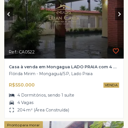
Ref.: CA0522
Casa à venda em Mongagua LADO PRAIA com 4 dorm, 1 suíte por R$ 550 mil
Flórida Mirim - Mongaguá/SP, Lado Praia
R$550.000
VENDA
4
Dormitórios
, sendo
1
suíte
4 Vagas
204 m² (Área Construída)
Pronto para morar