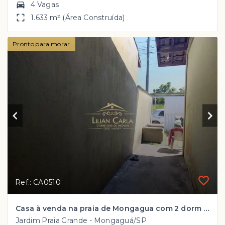
4 Vagas
1.633 m² (Área Construída)
Pronto para morar
Ref.: CA0510
Casa à venda na praia de Mongagua com 2 dorm por R$ 250 mil
Jardim Praia Grande - Mongaguá/SP