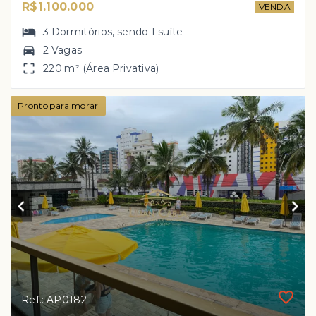
R$1.100.000
VENDA
3
Dormitórios
, sendo
1
suíte
2 Vagas
220 m² (Área Privativa)
Pronto para morar
Ref.: AP0182