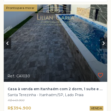
Pronto para morar
Ref.: CA1030
Casa à venda em Itanhaém com 2 dorm, 1 suíte e PISCINA por R$ 394.900 mil!
Santa Terezinha - Itanhaém/SP, Lado Praia
R$449.900
R$394.900
VENDA