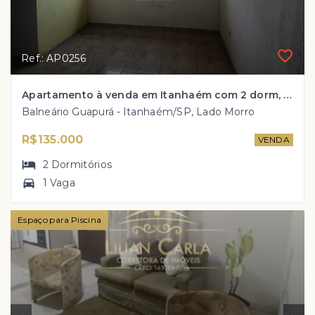
Ref.: AP0256
Apartamento à venda em Itanhaém com 2 dorm, 1 wc social e 1 vaga de garagem por R$ 135 mil!
Balneário Guapurá - Itanhaém/SP, Lado Morro
R$135.000
VENDA
2
Dormitórios
1 Vaga
Espaço para Piscina