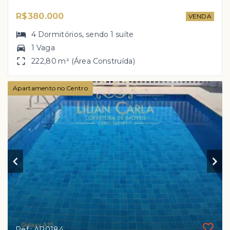
R$380.000
VENDA
4
Dormitórios
, sendo
1
suíte
1 Vaga
222,80 m² (Área Construída)
Apartamento no Centro
Ref.: AP0184