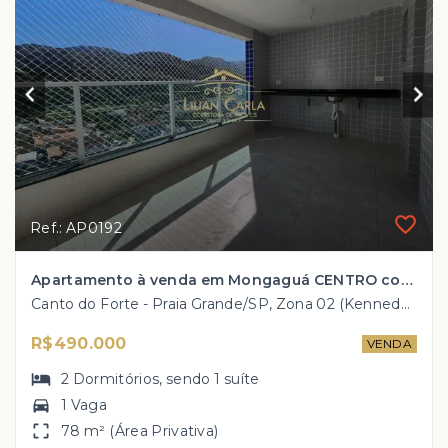
Ref.: AP0192
Apartamento à venda em Mongaguá CENTRO com 2 dorm, 1 Suíte, Sala ampla dois ambientes por APENAS R$ 490 mil!!!
Canto do Forte - Praia Grande/SP, Zona 02 (Kennedy até a pista)
R$490.000
VENDA
2
Dormitórios
, sendo
1
suíte
1 Vaga
78 m² (Área Privativa)