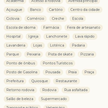
Academia
Acesso à rodovia
Avenida principal
Açougue
Banco
Cartório
Centro da cidade
Ciclovia
Comércio
Creche
Escola
Escola de idioma
Farmácia
Feira de artesanato
Hospital
Igreja
Lanchonete
Lava rápido
Lavanderia
Lojas
Lotérica
Padaria
Parque
Peixaria
Pista de skate
Pizzaria
Ponto de ônibus
Pontos Turísticos
Posto de Gasolina
Pousada
Praia
Praça
Prefeitura
Quiosque
Restaurante
Retorno rodovia
Rodovia
Rua asfaltada
Salão de beleza
Supermercado
Transporte público
Veterinário