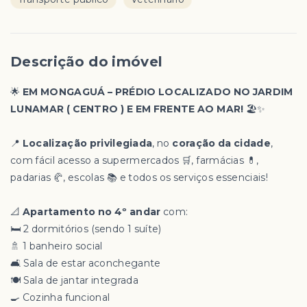
Descrição do imóvel
🌟
EM MONGAGUÁ – PRÉDIO LOCALIZADO NO JARDIM
LUNAMAR ( CENTRO ) E EM FRENTE AO MAR!
🏖️✨
📍
Localização privilegiada
, no
coração da cidade
,
com fácil acesso a supermercados 🛒, farmácias 💊,
padarias 🥐, escolas 📚 e todos os serviços essenciais!
📐
Apartamento no 4º andar
com:
🛏️ 2 dormitórios (sendo 1 suíte)
🚿 1 banheiro social
🛋️ Sala de estar aconchegante
🍽️ Sala de jantar integrada
🍳 Cozinha funcional