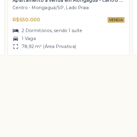
Apartamento à venda em Mongaguá - Centro com 2 dorm e vista parcial do mar por R$ 550 mil!
Centro - Mongaguá/SP, Lado Praia
R$550.000
VENDA
2
Dormitórios
, sendo
1
suíte
1 Vaga
78,92 m² (Área Privativa)