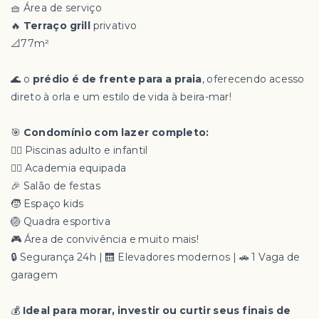
🧺 Área de serviço
🔥
Terraço grill
privativo
📐77m²
🌊 o
prédio é de frente para a praia
, oferecendo acesso
direto à orla e um estilo de vida à beira-mar!
🎯
Condomínio com lazer completo:
🏊‍♂️ Piscinas adulto e infantil
🏋️‍♀️ Academia equipada
🎉 Salão de festas
🧒 Espaço kids
🏐 Quadra esportiva
🎮 Área de convivência e muito mais!
🔒 Segurança 24h | 🛗 Elevadores modernos | 🚗 1 Vaga de
garagem
💰
Ideal para morar, investir ou curtir seus finais de