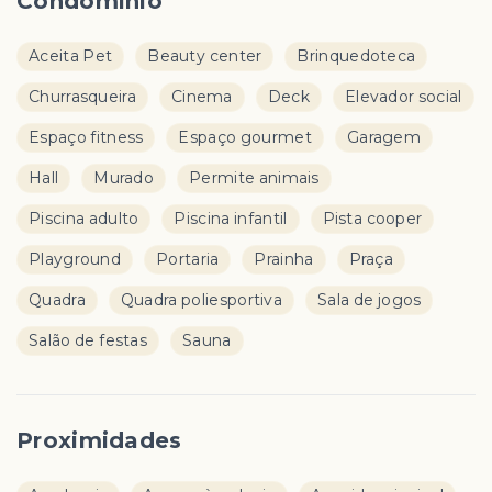
Condomínio
Aceita Pet
Beauty center
Brinquedoteca
Churrasqueira
Cinema
Deck
Elevador social
Espaço fitness
Espaço gourmet
Garagem
Hall
Murado
Permite animais
Piscina adulto
Piscina infantil
Pista cooper
Playground
Portaria
Prainha
Praça
Quadra
Quadra poliesportiva
Sala de jogos
Salão de festas
Sauna
Proximidades