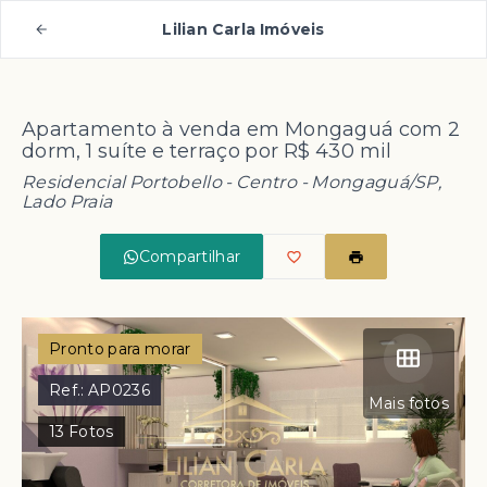
Lilian Carla Imóveis
Apartamento à venda em Mongaguá com 2
dorm, 1 suíte e terraço por R$ 430 mil
Residencial Portobello -
Centro - Mongaguá/SP,
Lado Praia
Compartilhar
Pronto para morar
Ref.:
AP0236
Mais fotos
13
Fotos