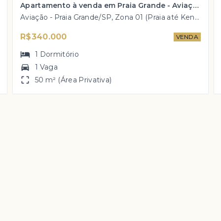
Apartamento à venda em Praia Grande - Aviação com 1 dorm, 1 wc, sacada gourmet por R$ 340 mil
Aviação - Praia Grande/SP, Zona 01 (Praia até Kennedy)
R$340.000
VENDA
1
Dormitório
1 Vaga
50 m² (Área Privativa)