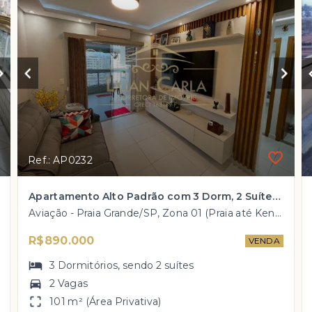
Ref.: AP0232
Apartamento Alto Padrão com 3 Dorm, 2 Suítes e Sacada Gourmet por R$ 890 mil
Aviação - Praia Grande/SP, Zona 01 (Praia até Kennedy)
R$890.000
VENDA
3
Dormitórios
, sendo
2
suítes
2 Vagas
101 m² (Área Privativa)