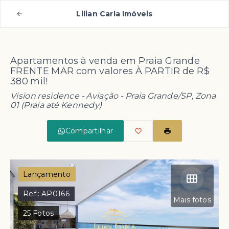
Lilian Carla Imóveis
Apartamentos à venda em Praia Grande
FRENTE MAR com valores À PARTIR de R$
380 mil!
Vision residence -
Aviação - Praia Grande/SP, Zona
01 (Praia até Kennedy)
Compartilhar
Lançamento
Ref.:
AP0166
Mais fotos
25
Fotos