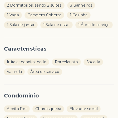
2 Dormitórios, sendo 2 suítes
3 Banheiros
1 Vaga
Garagem Coberta
1 Cozinha
1 Sala de jantar
1 Sala de estar
1 Área de serviço
Características
Infra ar condicionado
Porcelanato
Sacada
Varanda
Àrea de serviço
Condomínio
Aceita Pet
Churrasqueira
Elevador social