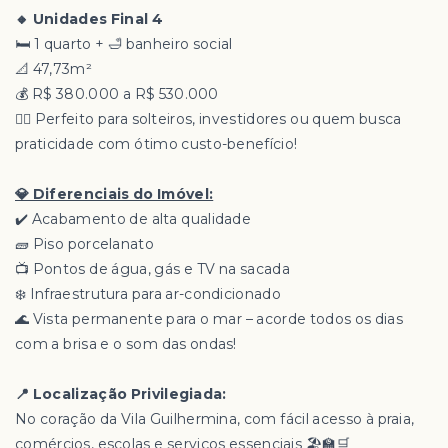
🔸 Unidades Final 4
🛏️ 1 quarto + 🛁 banheiro social
📐 47,73m²
💰 R$ 380.000 a R$ 530.000
🙋‍♂️ Perfeito para solteiros, investidores ou quem busca
praticidade com ótimo custo-benefício!
💎 Diferenciais do Imóvel:
✔️ Acabamento de alta qualidade
🧱 Piso porcelanato
📺 Pontos de água, gás e TV na sacada
❄️ Infraestrutura para ar-condicionado
🌊 Vista permanente para o mar – acorde todos os dias
com a brisa e o som das ondas!
📍 Localização Privilegiada:
No coração da Vila Guilhermina, com fácil acesso à praia,
comércios, escolas e serviços essenciais 🏖️🏫🛒