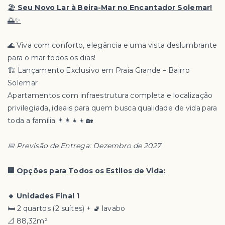
🏖️
Seu Novo Lar à Beira-Mar no Encantador Solemar!
🌅✨
🌊 Viva com conforto, elegância e uma vista deslumbrante
para o mar todos os dias!
🏗️ Lançamento Exclusivo em Praia Grande – Bairro
Solemar
Apartamentos com infraestrutura completa e localização
privilegiada, ideais para quem busca qualidade de vida para
toda a família 👨‍👩‍👧‍👦🏡
📅 Previsão de Entrega: Dezembro de 2027
🏢 Opções para Todos os Estilos de Vida:
🔸 Unidades Final 1
🛏️ 2 quartos (2 suítes) + 🚽 lavabo
📐 88,32m²