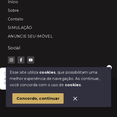
Início
Sobre
Contato
SIMULAÇÃO
ANUNCIE SEU IMÓVEL
Social
Esse site utiliza
cookies
, que possibilitam uma
Olá! Fale com a Lilian Carla Imóveis e receba
melhor experiência de navegação.
Ao continuar,
atendimento rápido para comprar, vender, alugar ou
financiar seu imóvel.
© Copyright 2026 - Lilian Carla Imóveis - Todos os
você concorda com o uso de
cookies
.
direitos reservados
1
Concordo, continuar
SITE PARA IMOBILIARIA