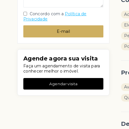
Co
Concordo com a
Política de
Ac
Privacidade
El
E-mail
Pe
Po
Agende agora sua visita
Faça um agendamento de visita para
conhecer melhor o imóvel.
Pr
Agendar visita
Av
Q
De