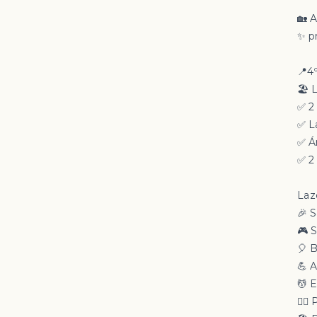
🏡 
✨ p
📍4
🏖 L
✅ 2
✅ L
✅ Á
✅ 2
Laz
🎉 S
🎮 
🎈 
💪 
💆 
🏊‍♂