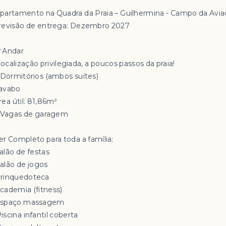
Apartamento na Quadra da Praia – Guilhermina - Campo da Avi
revisão de entrega: Dezembro 2027
º Andar
ocalização privilegiada, a poucos passos da praia!
 Dormitórios (ambos suítes)
avabo
rea útil: 81,86m²
 Vagas de garagem
er Completo para toda a família:
alão de festas
Salão de jogos
Brinquedoteca
Academia (fitness)
Espaço massagem
 Piscina infantil coberta