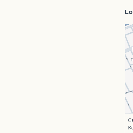
Lo
Gu
K