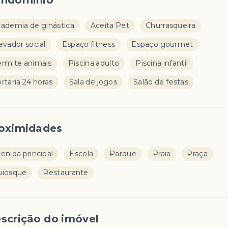
ndomínio
ademia de ginástica
Aceita Pet
Churrasqueira
evador social
Espaço fitness
Espaço gourmet
rmite animais
Piscina adulto
Piscina infantil
rtaria 24 horas
Sala de jogos
Salão de festas
oximidades
enida principal
Escola
Parque
Praia
Praça
uiosque
Restaurante
scrição do imóvel