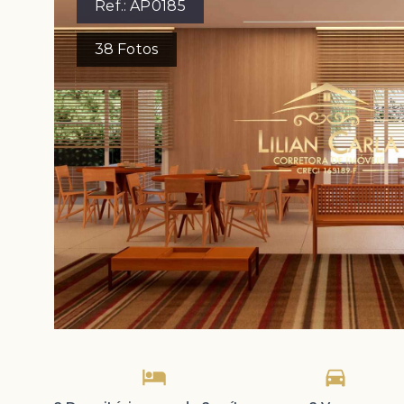
Ref.:
AP0185
38
Fotos