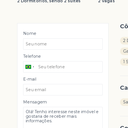
2 Dormitórios, sendo 2 suítes
2 Vagas
C
Nome
2 
G
Telefone
1 
E-mail
Ca
Mensagem
S