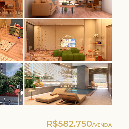
R$582.750
/
VENDA