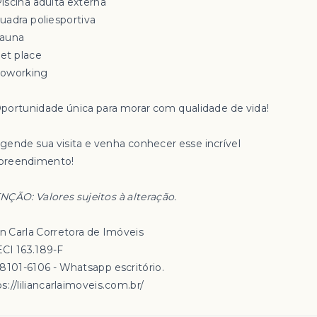
Piscina adulta externa
uadra poliesportiva
Sauna
Pet place
Coworking
Oportunidade única para morar com qualidade de vida!
Agende sua visita e venha conhecer esse incrível
reendimento!
NÇÃO: Valores sujeitos à alteração.
an Carla Corretora de Imóveis
CI 163.189-F
98101-6106 - Whatsapp escritório.
s://liliancarlaimoveis.com.br/