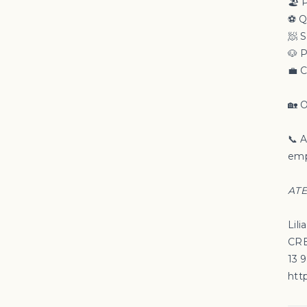
🏖 
⚽ Q
🧖 
🐶 
💼 
🏡 
📞 
emp
ATE
Lili
CRE
13 
http