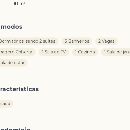
81 m²
ômodos
Dormitórios, sendo 2 suítes
3 Banheiros
2 Vagas
aragem Coberta
1 Sala de TV
1 Cozinha
1 Sala de jan
Sala de estar
racterísticas
acada