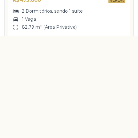
R$475.000
VENDA
2
Dormitórios
, sendo
1
suíte
1 Vaga
82,79 m² (Área Privativa)