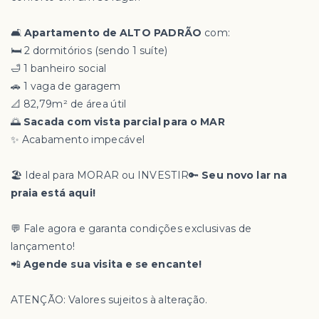
🛋️
Apartamento de ALTO PADRÃO
com:
🛏️ 2 dormitórios (sendo 1 suíte)
🛁 1 banheiro social
🚗 1 vaga de garagem
📐 82,79m² de área útil
🌅
Sacada com vista parcial para o MAR
✨ Acabamento impecável
🏖️ Ideal para MORAR ou INVESTIR🔑
Seu novo lar na
praia está aqui!
💬 Fale agora e garanta condições exclusivas de
lançamento!
📲
Agende sua visita e se encante!
ATENÇÃO: Valores sujeitos à alteração.