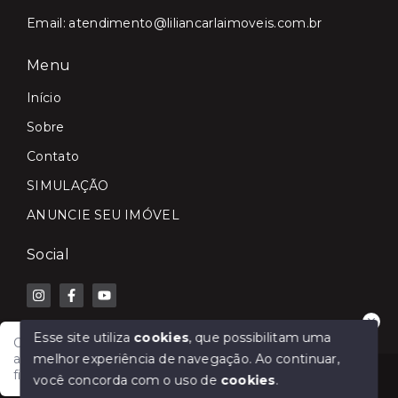
Email:
atendimento@liliancarlaimoveis.com.br
Menu
Início
Sobre
Contato
SIMULAÇÃO
ANUNCIE SEU IMÓVEL
Social
Esse site utiliza
cookies
, que possibilitam uma
Olá! Fale com a Lilian Carla Imóveis e receba
melhor experiência de navegação.
Ao continuar,
atendimento rápido para comprar, vender, alugar ou
financiar seu imóvel.
© Copyright 2026 - Lilian Carla Imóveis - Todos os
você concorda com o uso de
cookies
.
direitos reservados