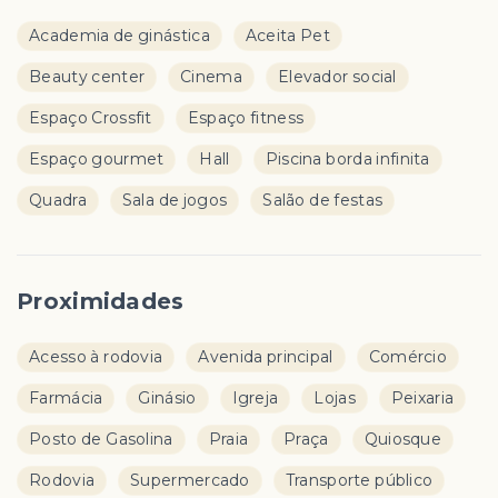
Academia de ginástica
Aceita Pet
Beauty center
Cinema
Elevador social
Espaço Crossfit
Espaço fitness
Espaço gourmet
Hall
Piscina borda infinita
Quadra
Sala de jogos
Salão de festas
Proximidades
Acesso à rodovia
Avenida principal
Comércio
Farmácia
Ginásio
Igreja
Lojas
Peixaria
Posto de Gasolina
Praia
Praça
Quiosque
Rodovia
Supermercado
Transporte público