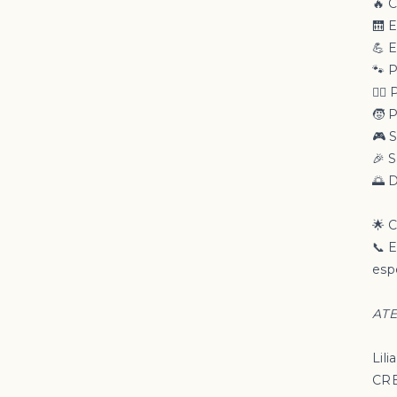
🔥 
🛗 E
💪 
🐾 P
🏊‍♂
🧒 P
🎮 
🎉 S
🌅 
🌟 C
📞 
esp
ATE
Lili
CRE