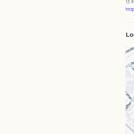
13 
http
Lo