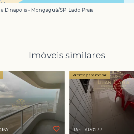
la Dinapolis - Mongaguá/SP, Lado Praia
Imóveis similares
Pronto para morar
0167
Ref.: AP0277