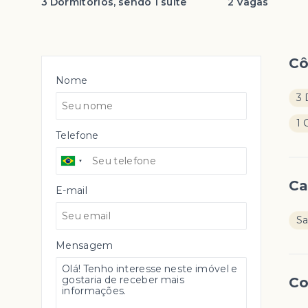
3 Dormitórios, sendo 1 suíte
2 Vagas
C
Nome
3 
1 
Telefone
Ca
E-mail
S
Mensagem
Co