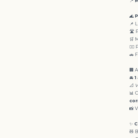
📍
M
🌊
P
📌 
🛣️
🛒 
🚶‍♂
🚗 F
🏢 
🚘
1
📐
V
📊 C
cor
📸 
✨
C
🧸 