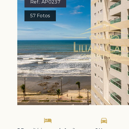
Ref.:
AP0237
57
Fotos