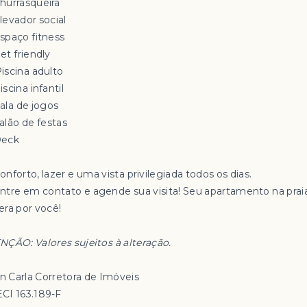
Churrasqueira
levador social
Espaço fitness
et friendly
️ Piscina adulto
iscina infantil
Sala de jogos
alão de festas
Deck
onforto, lazer e uma vista privilegiada todos os dias.
Entre em contato e agende sua visita! Seu apartamento na prai
era por você!
NÇÃO: Valores sujeitos à alteração.
an Carla Corretora de Imóveis
CI 163.189-F