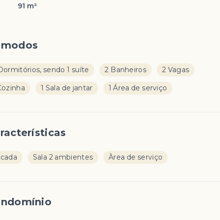
91 m²
ômodos
Dormitórios, sendo 1 suíte
2 Banheiros
2 Vagas
Cozinha
1 Sala de jantar
1 Área de serviço
racterísticas
acada
Sala 2 ambientes
Àrea de serviço
ndomínio