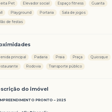
eita Pet
Elevador social
Espaço fitness
Guarita
ll
Playground
Portaria
Sala de jogos
lão de festas
oximidades
enida principal
Padaria
Praia
Praça
Quiosque
staurante
Rodovia
Transporte público
scrição do imóvel
MPREENDIMENTO PRONTO – 2025