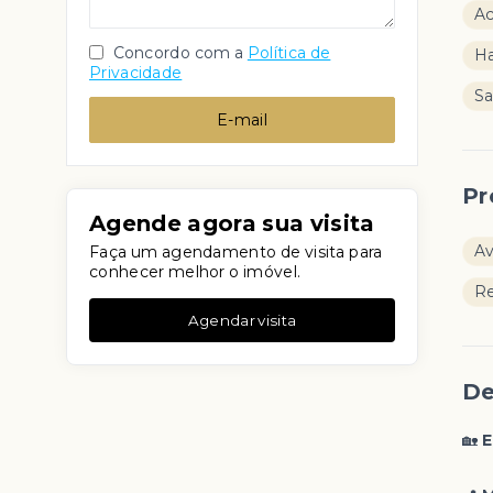
Ac
Concordo com a
Política de
Ha
Privacidade
Sa
E-mail
Pr
Agende agora sua visita
Av
Faça um agendamento de visita para
conhecer melhor o imóvel.
Re
Agendar visita
De
🏡
E