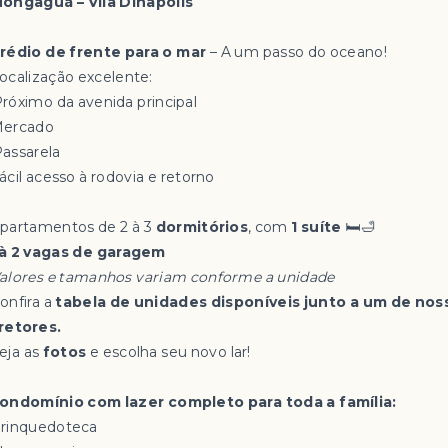
ongaguá – Vila Dínapolis
rédio de frente para o mar
– A um passo do oceano!
Localização excelente:
 Próximo da avenida principal
Mercado
️ Passarela
ácil acesso à rodovia e retorno
Apartamentos de 2 à 3
dormitórios
, com
1 suíte
🛏️🛁
 à 2 vagas de garagem
alores e tamanhos variam conforme a unidade
onfira a
tabela de unidades disponíveis junto a um de nos
retores.
Veja as
fotos
e escolha seu novo lar!
ondomínio com lazer completo para toda a família:
Brinquedoteca