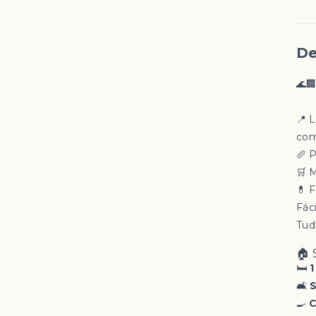
De
🌊
📍 
com
🥖 
🛒 
💊 
Fáci
Tudo
🏠 
🛏
1
🛋
S
🍳
C