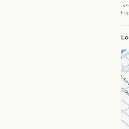
13 
http
Lo