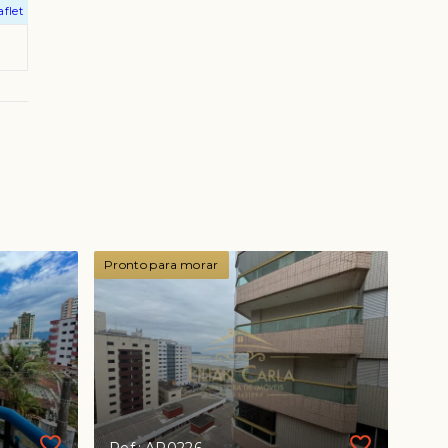
aflet
Pronto para morar
Ref.: AP0226