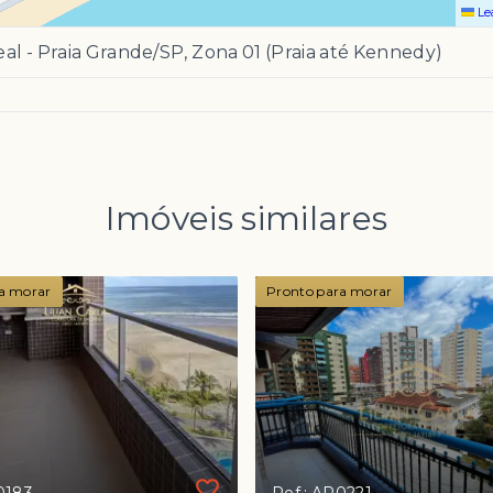
Le
al - Praia Grande/SP, Zona 01 (Praia até Kennedy)
Imóveis similares
a morar
Pronto para morar
0183
Ref.: AP0221