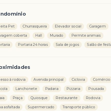
ndomínio
eita Pet
Churrasqueira
Elevador social
Garagem
ragem coberta
Hall
Murado
Permite animais
rtaria
Portaria 24 horas
Sala de jogos
Salão de fest
oximidades
esso à rodovia
Avenida principal
Ciclovia
Comércio
cola
Lanchonete
Padaria
Pizzaria
Pousada
aia
Praça
Quiosque
Restaurante
Rodovia
a asfaltada
Supermercado
Transporte público