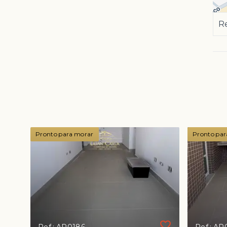
Re
Pronto para morar
Pronto par
Ref.: AP0186
Ref.: AP