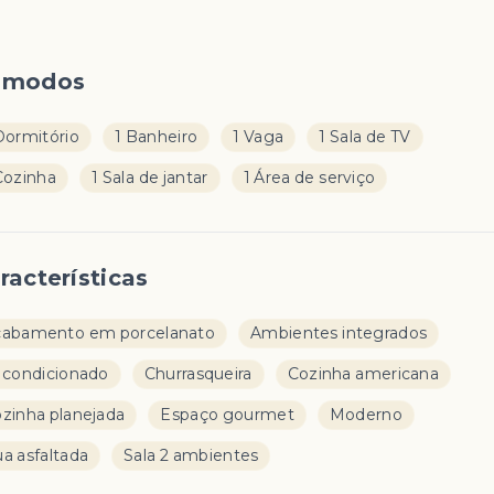
ômodos
Dormitório
1 Banheiro
1 Vaga
1 Sala de TV
Cozinha
1 Sala de jantar
1 Área de serviço
racterísticas
abamento em porcelanato
Ambientes integrados
 condicionado
Churrasqueira
Cozinha americana
zinha planejada
Espaço gourmet
Moderno
a asfaltada
Sala 2 ambientes