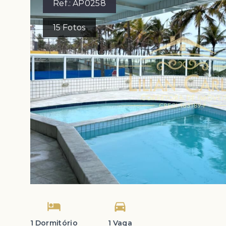
Ref.:
AP0258
15
Fotos
1 Dormitório
1 Vaga