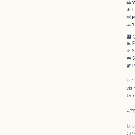
🌅
V
❄ T
🆕
M
🚗
1
🏢
🏊 P
🎉 S
🎮 
🔐 
✨ C
vizi
Perf
ATE
Lili
CRE