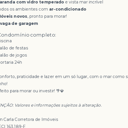
aranda com vidro temperado
e vista mar incrível
odos os ambientes com
ar-condicionado
óveis novos
, pronto para morar!
 vaga de garagem
 Condomínio completo:
iscina
alão de festas
Salão de jogos
Portaria 24h
onforto, praticidade e lazer em um só lugar, com o mar como 
nho!
eito para morar ou investir! 🌴💎
NÇÃO: Valores e informações sujeitos à alteração.
an Carla Corretora de Imóveis
CI 163.189-F