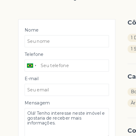
C
Nome
1 
1 
Telefone
Ca
E-mail
Bo
Mensagem
Àr
Co