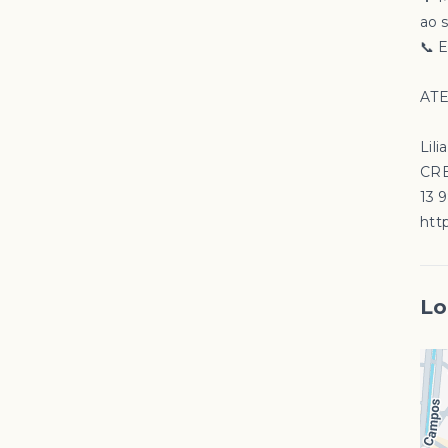
ao 
📞 
ATE
Lili
CRE
13 
http
Lo