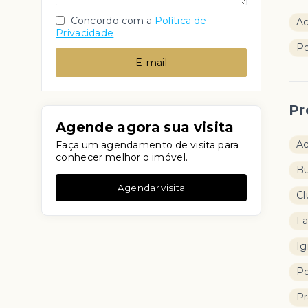
Concordo com a
Política de
Ac
Privacidade
Po
E-mail
Pr
Agende agora sua visita
A
Faça um agendamento de visita para
conhecer melhor o imóvel.
Bu
Agendar visita
Cl
Fa
Ig
Po
Pr