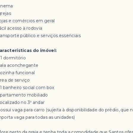
inema
grejas
ojas e comércios em geral
ácil acesso à rodovia
ransporte público e serviços essenciais
aracterísticas do imóvel:
01 dormitório
 Sala aconchegante
Cozinha funcional
Área de serviço
01 banheiro social com box
Apartamento mobiliado
Localizado no 3º andar
ossui vaga para carro (sujeita à disponibilidade do prédio, que 
porta vaga para todas as unidades)
More perto da praia e tenha toda a comodidade que Santos ofe