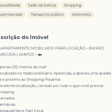
a asfaltada
Salão de beleza
Shopping
upermercado
Transporte público
Veterinário
scrição do imóvel
✨ APARTAMENTO MOBILIADO PARA LOCAÇÃO – BAIRRO
RECIDA | SANTOS ✨🏡
Apenas 250 metros do mar!
Localizado no tradicional bairro Aparecida, a apenas uma quadra
ia e próximo ao Shopping Praiamar.
 Excelente localização, cercado por tudo o que você precisa:
hopping
ercados
armácias
estaurantes e Fast Food