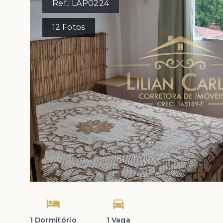
Ref.:
LAP0224
12
Fotos
1 Dormitório
1 Vaga