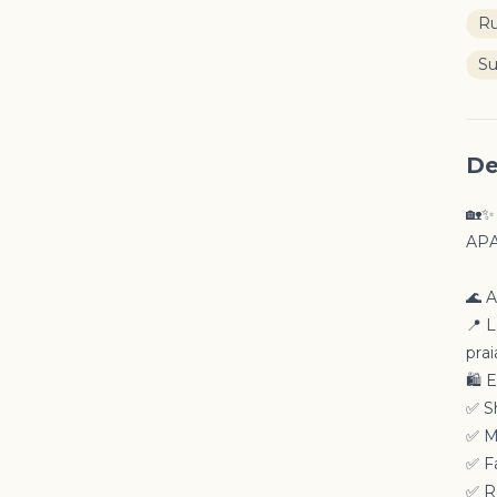
Ru
S
De
🏡
APA
🌊 
📍 
pra
🛍️
✅ S
✅ M
✅ F
✅ R