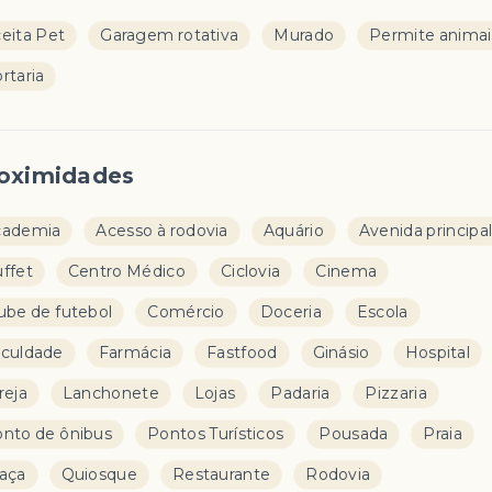
eita Pet
Garagem rotativa
Murado
Permite animai
rtaria
oximidades
cademia
Acesso à rodovia
Aquário
Avenida principa
ffet
Centro Médico
Ciclovia
Cinema
ube de futebol
Comércio
Doceria
Escola
culdade
Farmácia
Fastfood
Ginásio
Hospital
reja
Lanchonete
Lojas
Padaria
Pizzaria
nto de ônibus
Pontos Turísticos
Pousada
Praia
aça
Quiosque
Restaurante
Rodovia