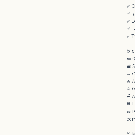
✅ C
✅ I
✅ L
✅ F
✅ T
✨ C
🛏️ 
🛋️
🍳 
🧺 
🚿 
🪑 
🏢 
🚗 P
com
🌴 