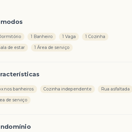
ômodos
Dormitório
1 Banheiro
1 Vaga
1 Cozinha
Sala de estar
1 Área de serviço
racterísticas
x nos banheiros
Cozinha independente
Rua asfaltada
ea de serviço
ndomínio