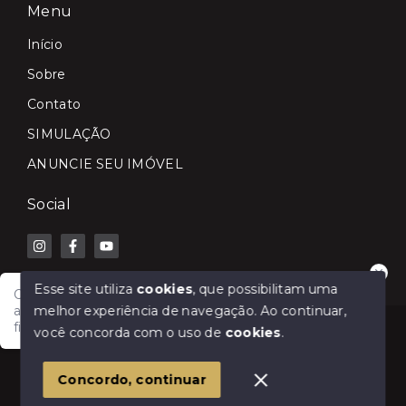
Menu
Início
Sobre
Contato
SIMULAÇÃO
ANUNCIE SEU IMÓVEL
Social
Esse site utiliza
cookies
, que possibilitam uma
Olá! Fale com a Lilian Carla Imóveis e receba
melhor experiência de navegação.
Ao continuar,
atendimento rápido para comprar, vender, alugar ou
financiar seu imóvel.
© Copyright 2026 - Lilian Carla Imóveis - Todos os
você concorda com o uso de
cookies
.
direitos reservados
1
Concordo, continuar
SITE PARA IMOBILIARIA