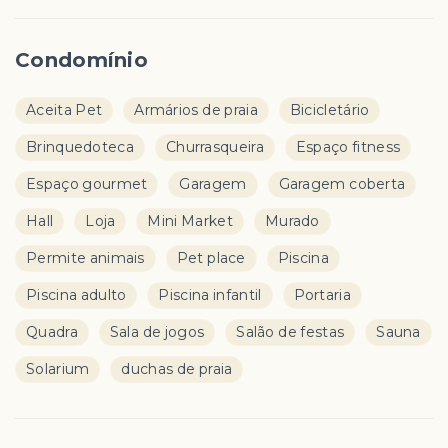
Condomínio
Aceita Pet
Armários de praia
Bicicletário
Brinquedoteca
Churrasqueira
Espaço fitness
Espaço gourmet
Garagem
Garagem coberta
Hall
Loja
Mini Market
Murado
Permite animais
Pet place
Piscina
Piscina adulto
Piscina infantil
Portaria
Quadra
Sala de jogos
Salão de festas
Sauna
Solarium
duchas de praia