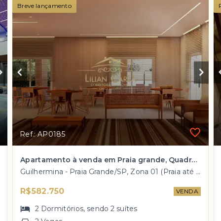
Breve lançamento
Ref.: AP0185
Apartamento à venda em Praia grande, Quadra do mar com 2 dorm e valores À PARTIR DE R$ 582.750 mil!
Guilhermina - Praia Grande/SP, Zona 01 (Praia até Kennedy)
R$582.750
VENDA
2
Dormitórios
, sendo
2
suítes