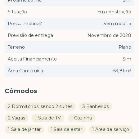
Situação
Em construção
Possui mobília?
Sem mobília
Previsão de entrega
Novembro de 2028
Terreno
Plano
Aceita Financiamento
Sim
Área Construída
63,81m²
Cômodos
2 Dormitórios, sendo 2 suítes
3 Banheiros
2 Vagas
1 Sala de TV
1 Cozinha
1 Sala de jantar
1 Sala de estar
1 Área de serviço