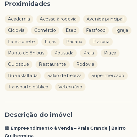
Proximidades
Academia
Acesso à rodovia
Avenida principal
Ciclovia
Comércio
Etec
Fastfood
Igreja
Lanchonete
Lojas
Padaria
Pizzaria
Ponto de ônibus
Pousada
Praia
Praça
Quiosque
Restaurante
Rodovia
Rua asfaltada
Salão de beleza
Supermercado
Transporte público
Veterinário
Descrição do imóvel
🏙️
Empreendimento à Venda – Praia Grande | Bairro
Guilhermina