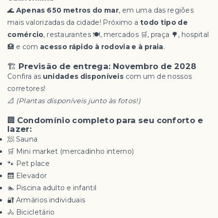
🌊
Apenas 650 metros do mar
, em uma das regiões
mais valorizadas da cidade! Próximo a
todo tipo de
comércio
, restaurantes 🍽️, mercados 🛒, praça 🌳, hospital
🏥 e com
acesso rápido à rodovia e à praia
.
🏗️
Previsão de entrega: Novembro de 2028
Confira as
unidades disponíveis
com um de nossos
corretores!
📐
(Plantas disponíveis junto às fotos!)
🏢
Condomínio completo para seu conforto e
lazer:
🧖 Sauna
🛒 Mini market (mercadinho interno)
🐾 Pet place
🛗 Elevador
🏊 Piscina adulto e infantil
🔐 Armários individuais
🚴 Bicicletário