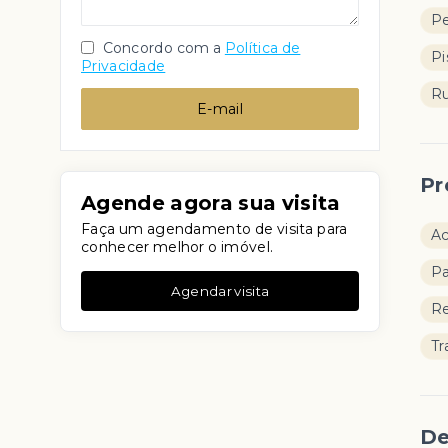
Pe
Concordo com a
Política de
Pi
Privacidade
Ru
E-mail
Pr
Agende agora sua visita
Faça um agendamento de visita para
Ac
conhecer melhor o imóvel.
Pa
Agendar visita
Re
Tr
De