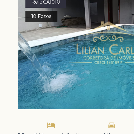
Ref.:
CA1010
18
Fotos