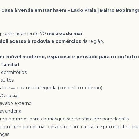

Casa à venda em Itanhaém – Lado Praia | Bairro Bopirang
Aproximadamente 70
metros do mar
!
ácil acesso à rodovia e comércios
da região.
m imóvel moderno, espaçoso e pensado para o conforto 
 família!
3 dormitórios
 suítes
Sala e 🍳 cozinha integrada (conceito moderno)
WC social
Lavabo externo
Lavanderia
Área gourmet com churrasqueira revestida em porcelanato
Piscina em porcelanato especial com cascata e prainha ideal pa
anças