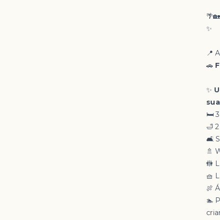
🌴
✨
📍 
🚗
F
✨
U
sua
🛏 
🛁 2
🛋 
🚿 
🚻 
🧺 
🍖 
🏊 
cri