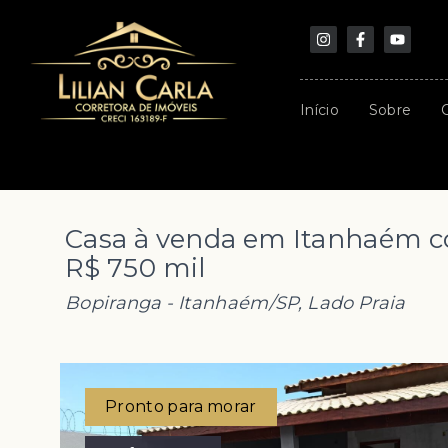
Início
Sobre
Casa à venda em Itanhaém co
R$ 750 mil
Bopiranga - Itanhaém/SP, Lado Praia
Pronto para morar