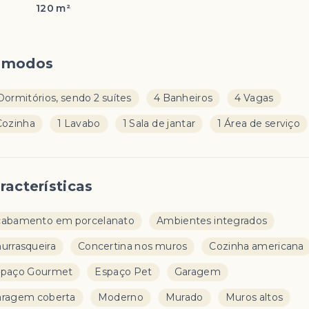
120 m²
ômodos
Dormitórios, sendo 2 suítes
4 Banheiros
4 Vagas
Cozinha
1 Lavabo
1 Sala de jantar
1 Área de serviço
racterísticas
abamento em porcelanato
Ambientes integrados
urrasqueira
Concertina nos muros
Cozinha americana
spaço Gourmet
Espaço Pet
Garagem
ragem coberta
Moderno
Murado
Muros altos