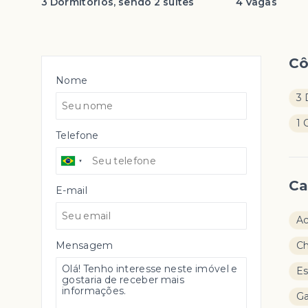
3 Dormitórios, sendo 2 suítes
4 Vagas
C
Nome
3 
1 
Telefone
Ca
E-mail
Ac
Mensagem
Ch
E
Ga