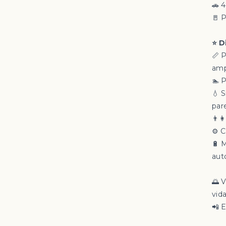
🚗 
🚪 
⭐ D
📏 
amp
🏊 
💧 
par
👨‍
⚙️ 
🔋 
aut
🌅 
vida
📲 