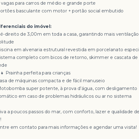
4 vagas para carros de médio e grande porte
Portões basculante com motor + portão social embutido
iferenciais do imóvel:
Pé-direito de 3,00m em toda a casa, garantindo mais ventilação
litude
Piscina em alvenaria estrutural revestida em porcelanato especi
Sistema completo com bicos de retorno, skimmer e cascata de
ede
‍👧 Prainha perfeita para crianças
Casa de máquinas compacta e de fácil manuseio
Motobomba super potente, à prova d’água, com desligamento
omático em caso de problemas hidráulicos ou ar no sistema
Viva a poucos passos do mar, com conforto, lazer e qualidade d
!
Entre em contato para mais informações e agendar uma visita!