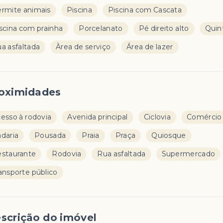
rmite animais
Piscina
Piscina com Cascata
scina com prainha
Porcelanato
Pé direito alto
Quin
a asfaltada
Àrea de serviço
Área de lazer
oximidades
esso à rodovia
Avenida principal
Ciclovia
Comércio
daria
Pousada
Praia
Praça
Quiosque
staurante
Rodovia
Rua asfaltada
Supermercado
ansporte público
scrição do imóvel