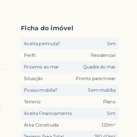
Ficha do imóvel
Aceita permuta?
Sim
Perfil
Residencial
Próximo ao mar
Quadra do mar
Situação
Pronto para morar
Possui mobília?
Sem mobília
Terreno
Plano
Aceita Financiamento
Sim
Área Construída
120m²
Terreno Área Total
250,40m²