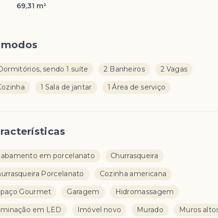
69,31 m²
ômodos
Dormitórios, sendo 1 suíte
2 Banheiros
2 Vagas
Cozinha
1 Sala de jantar
1 Área de serviço
racterísticas
abamento em porcelanato
Churrasqueira
urrasqueira Porcelanato
Cozinha americana
spaço Gourmet
Garagem
Hidromassagem
uminação em LED
Imóvel novo
Murado
Muros alto