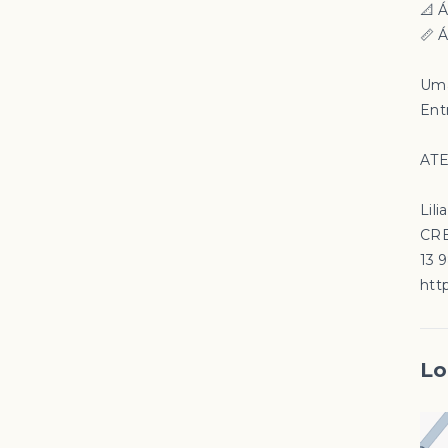
📐 
📏 Á
Uma 
Ent
ATE
Lili
CRE
13 
http
Lo