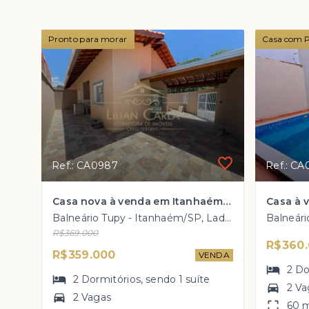
Pronto para morar
Casa com P
Ref.: CA0987
Ref.: C
Casa nova à venda em Itanhaém com 2 dorm, 1 suíte e PISCINA por R$ 359 mil
Balneário Tupy - Itanhaém/SP, Lado Praia
R$369.000
R$360
R$359.000
VENDA
2
Do
2
Dormitórios
, sendo
1
suíte
2 Va
2 Vagas
60 m