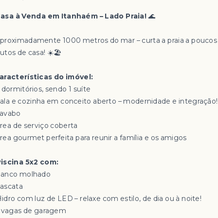
asa à Venda em Itanhaém – Lado Praia!
🌊
Aproximadamente 1000 metros do mar – curta a praia a poucos
utos de casa! ☀️🏖️
aracterísticas do imóvel:
2 dormitórios, sendo 1 suíte
 Sala e cozinha em conceito aberto – modernidade e integração!
Lavabo
Área de serviço coberta
Área gourmet perfeita para reunir a família e os amigos
️ Piscina 5x2 com:
Banco molhado
Cascata
️ Hidro com luz de LED – relaxe com estilo, de dia ou à noite!
2 vagas de garagem