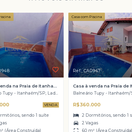
iscina
Casa com Piscina
A0948
Ref.: CA0947
Casa à venda na Praia de Itanhaém com 2 dorm, 1 suíte e PISCINA por R$ 360 mil
Balneário Tupy - Itanhaém/SP, Lado Praia
.000
R$360.000
VENDA
rmitórios
, sendo
1
suíte
2
Dormitórios
, sendo
1
gas
2 Vagas
² (Área Construída)
60 m² (Área Construída