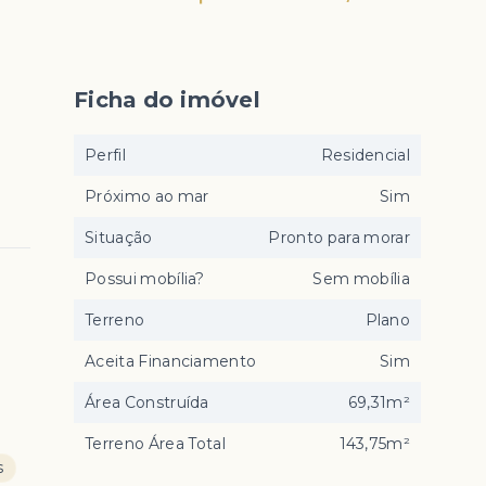
Ficha do imóvel
Perfil
Residencial
Próximo ao mar
Sim
Situação
Pronto para morar
Possui mobília?
Sem mobília
Terreno
Plano
Aceita Financiamento
Sim
Área Construída
69,31m²
Terreno Área Total
143,75m²
s