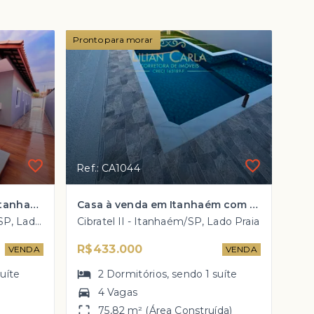
Pronto para morar
Ref.: CA1044
Casa à venda na Praia de Itanhaém com 2 dorm, 1 suíte e PISCINA por R$ 360 mil
Casa à venda em Itanhaém com 2 dorm, 1 suíte e PISCINA por R$ 433 mil
Balneário Tupy - Itanhaém/SP, Lado Praia
Cibratel II - Itanhaém/SP, Lado Praia
R$433.000
VENDA
VENDA
suíte
2
Dormitórios
, sendo
1
suíte
4 Vagas
)
75,82 m² (Área Construída)