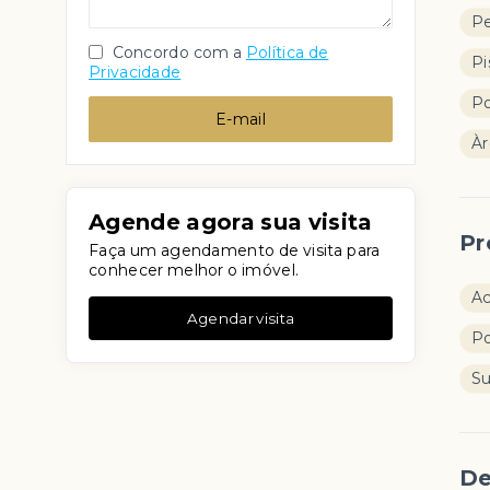
Pe
Concordo com a
Política de
Pi
Privacidade
Po
E-mail
Àr
Agende agora sua visita
Pr
Faça um agendamento de visita para
conhecer melhor o imóvel.
Ac
Agendar visita
P
S
De