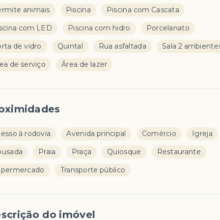
rmite animais
Piscina
Piscina com Cascata
scina com LED
Piscina com hidro
Porcelanato
rta de vidro
Quintal
Rua asfaltada
Sala 2 ambiente
ea de serviço
Área de lazer
oximidades
esso à rodovia
Avenida principal
Comércio
Igreja
ousada
Praia
Praça
Quiosque
Restaurante
upermercado
Transporte público
scrição do imóvel