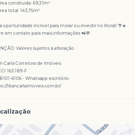
Área construída: 69,31m²
rea total: 143,75m²
oportunidade incrível para morar ou investir no litoral! 🌴☀️
re em contato para mais informações 📲💬
NÇÃO: Valores sujeitos à alteração.
an Carla Corretora de Imóveis
CI 163.189-F
98101-6106 - Whatsapp escritório.
s://liliancarlaimoveis.com.br/
calização