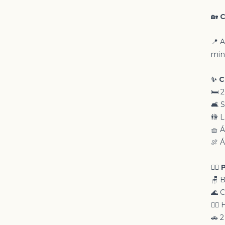
🏡
C
📍 
min
✨ C
🛏️ 
🛋️
🚻 
🧺 
🍖 
🏊‍♂
🪑 
🌊 
💆‍♀
🚗 