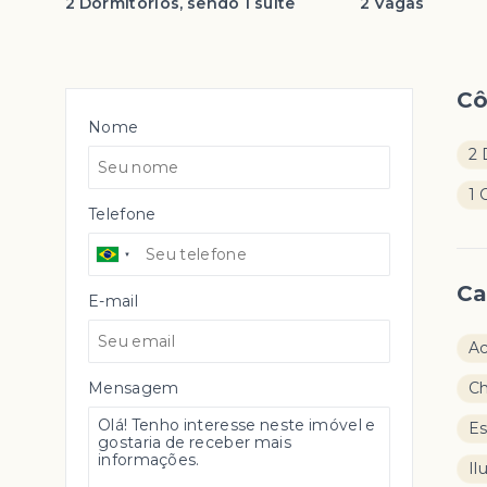
2 Dormitórios, sendo 1 suíte
2 Vagas
C
Nome
2 
1 
Telefone
Ca
E-mail
Ac
Mensagem
Ch
E
Il