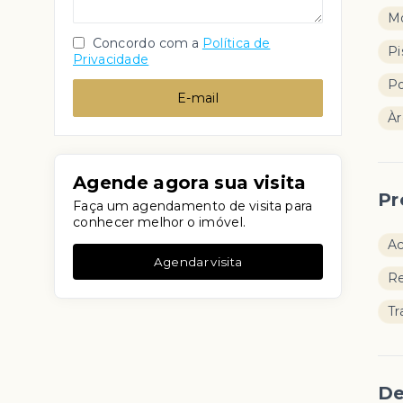
M
Concordo com a
Política de
Pi
Privacidade
Po
E-mail
Àr
Agende agora sua visita
Pr
Faça um agendamento de visita para
conhecer melhor o imóvel.
Ac
Agendar visita
Re
Tr
De