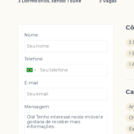
3 Dormitórios, sendo 1 suíte
3 Vagas
C
Nome
3 
1 
Telefone
1 
E-mail
Ca
Mensagem
Am
Ch
E