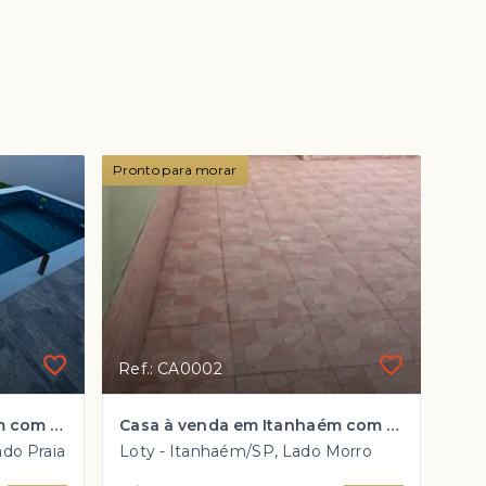
Pronto para morar
Ref.: CA0002
Casa à venda em Itanhaém com 2 dorm, 1 suíte e PISCINA por R$ 433 mil
Casa à venda em Itanhaém com 2 dorm Garagem para 6 carros por apenas R$ 310 mil!!
ado Praia
Loty - Itanhaém/SP, Lado Morro