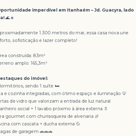
portunidade imperdível em Itanhaém – Jd. Guacyra, lado
ia!
🌊☀️
Aproximadamente 1.300 metros do mar, essa casa nova une
forto, sofisticação e lazer completo!
Área construída: 83m²
Terreno amplo: 165,3m²
estaques do imóvel:
 dormitórios, sendo 1 suíte 🛏️
Sala e cozinha integradas, com ótimo espaço e iluminação 💡
ortas de vidro que valorizam a entrada de luz natural
 banheiro social + 1 lavabo próximo à área externa 🚿
Área gourmet com churrasqueira de alvenaria 🍖
Piscina com cascata + ducha externa 💦
3 vagas de garagem 🚗🚗🚗