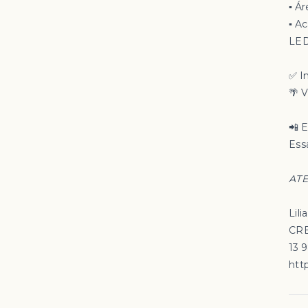
▪️ Á
▪️ 
LE
✅ I
🌴 
📲 
Essa
ATE
Lili
CRE
13 
http