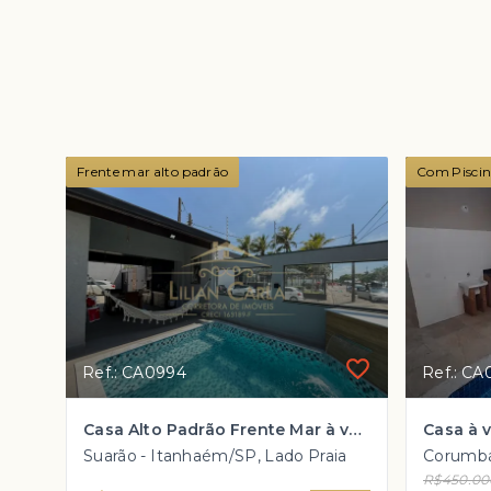
Frente mar alto padrão
Com Pisci
Ref.: CA0994
Ref.: C
Casa Alto Padrão Frente Mar à venda em Suarão com 3 dorm 1 suíte e PISCINA por R$ 1.250.000,00
Suarão - Itanhaém/SP, Lado Praia
Corumbá
R$450.00