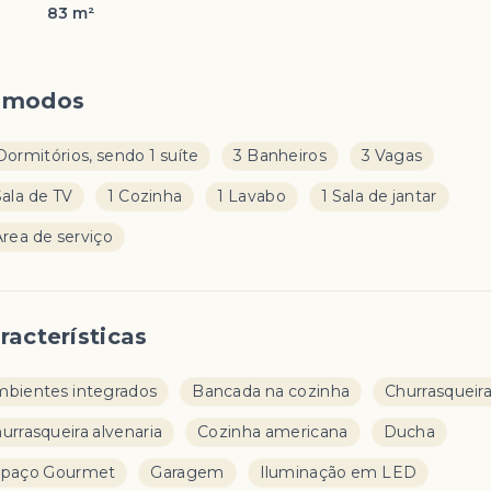
83 m²
ômodos
Dormitórios, sendo 1 suíte
3 Banheiros
3 Vagas
Sala de TV
1 Cozinha
1 Lavabo
1 Sala de jantar
Área de serviço
racterísticas
bientes integrados
Bancada na cozinha
Churrasqueir
urrasqueira alvenaria
Cozinha americana
Ducha
spaço Gourmet
Garagem
Iluminação em LED