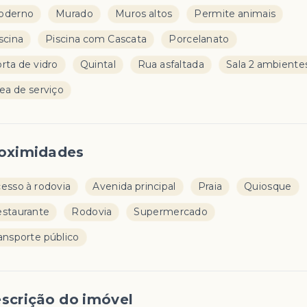
oderno
Murado
Muros altos
Permite animais
scina
Piscina com Cascata
Porcelanato
rta de vidro
Quintal
Rua asfaltada
Sala 2 ambiente
ea de serviço
oximidades
esso à rodovia
Avenida principal
Praia
Quiosque
staurante
Rodovia
Supermercado
ansporte público
scrição do imóvel