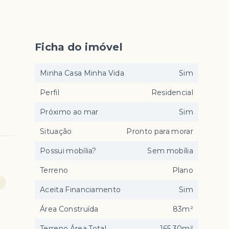
Ficha do imóvel
Minha Casa Minha Vida
Sim
Perfil
Residencial
Próximo ao mar
Sim
Situação
Pronto para morar
Possui mobília?
Sem mobília
Terreno
Plano
a
Aceita Financiamento
Sim
Área Construída
83m²
Terreno Área Total
165,30m²