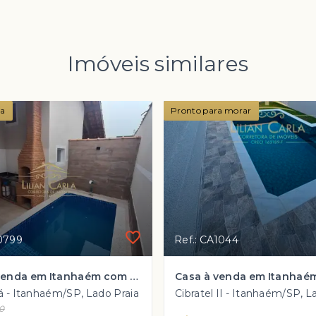
Imóveis similares
na
Pronto para morar
A0799
Ref.: CA1044
Casa à venda em Itanhaém com 3 dorm, 2 suítes e PISCINA por R$ 419 mil
 - Itanhaém/SP, Lado Praia
Cibratel II - Itanhaém/SP, L
0