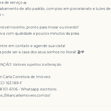
rea de serviço 🧺
Acabamento de alto padrão, com piso em porcelanato e luzes de
D ✨
móvel novinho, pronto para morar ou investir!
Viva com qualidade a poucos minutos da praia.
Entre em contato e agende sua visita!
 pode ser a casa dos seus sonhos no litoral! 🏖️💙
NÇÃO: Valores sujeitos à alteração.
an Carla Corretora de Imóveis
CI 163.189-F
98101-6106 - Whatsapp escritório.
s://liliancarlaimoveis.com.br/