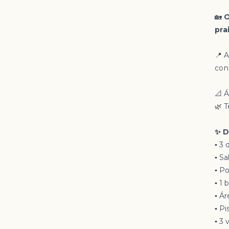
🏡
O
pra
📍 
con
📐 
🌿 
✨ D
▪️ 3
▪️ 
▪️ P
▪️ 1
▪️ 
▪️ 
▪️ 