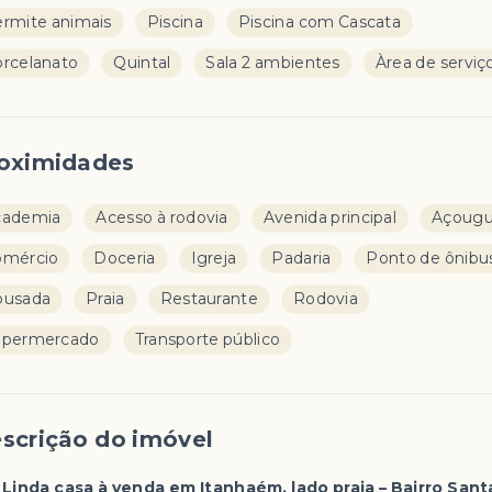
rmite animais
Piscina
Piscina com Cascata
rcelanato
Quintal
Sala 2 ambientes
Àrea de serviç
oximidades
cademia
Acesso à rodovia
Avenida principal
Açoug
omércio
Doceria
Igreja
Padaria
Ponto de ônibu
ousada
Praia
Restaurante
Rodovia
upermercado
Transporte público
scrição do imóvel
 Linda casa à venda em Itanhaém, lado praia – Bairro Sant