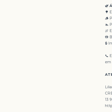
🌿 
🌳 
🪵 
🏊 
🍖 
🚻 
🔒 
📞 
em 
ATE
Lili
CRE
13 
http