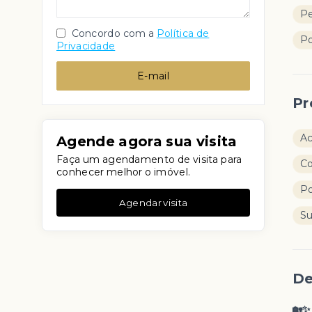
Pe
Concordo com a
Política de
Po
Privacidade
E-mail
Pr
A
Agende agora sua visita
Faça um agendamento de visita para
C
conhecer melhor o imóvel.
P
Agendar visita
S
De
🏡✨