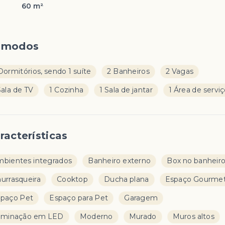
60 m²
ômodos
Dormitórios, sendo 1 suíte
2 Banheiros
2 Vagas
Sala de TV
1 Cozinha
1 Sala de jantar
1 Área de servi
racterísticas
bientes integrados
Banheiro externo
Box no banheir
urrasqueira
Cooktop
Ducha plana
Espaço Gourme
paço Pet
Espaço para Pet
Garagem
uminação em LED
Moderno
Murado
Muros altos