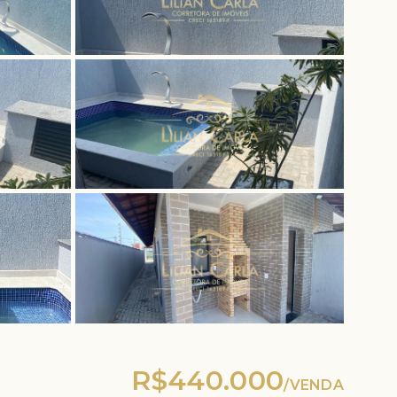
R$440.000
/
VENDA