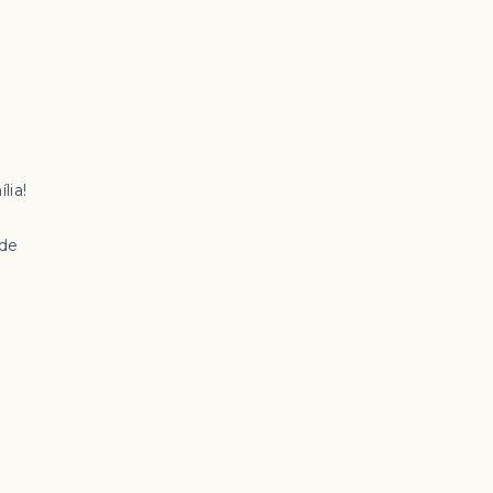
lia!
ade