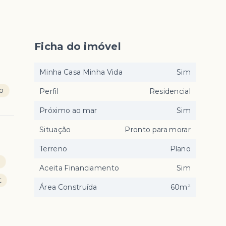
Ficha do imóvel
Minha Casa Minha Vida
Sim
ço
Perfil
Residencial
Próximo ao mar
Sim
Situação
Pronto para morar
Terreno
Plano
o
Aceita Financiamento
Sim
t
Área Construída
60m²