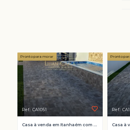
Pronto para morar
Pronto par
Ref.: CA1051
Ref.: CA
Casa à venda em Itanhaém com 2 dorm, 1 suíte e PISCINA por R$ 394.900 mil!