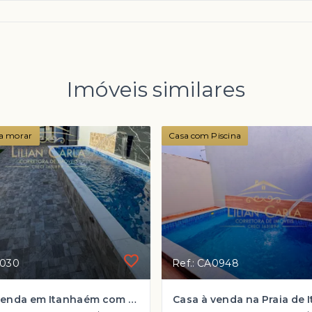
Imóveis similares
a morar
Casa com Piscina
1030
Ref.: CA0948
Casa à venda em Itanhaém com 2 dorm, 1 suíte e PISCINA por R$ 394.900 mil!