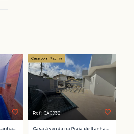
Casa com Piscina
Ref.: CA0932
Casa à venda na Praia de Itanhaém com 2 dorm, 1 suíte e PISCINA por R$ 360 mil
Casa à venda na Praia de Itanhaém com Piscina, àrea de lazer e Alexa por R$ 350 mil!