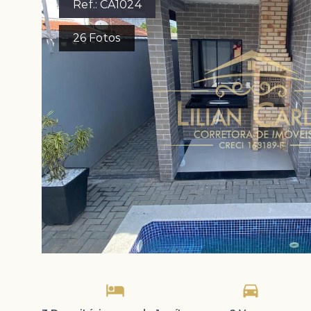
Ref.:
CA1024
26
Fotos