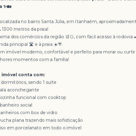
ia ✨🏡
Localizada no bairro Santa Júlia, em Itanhaém, aproximadamen
️🌊 1300 metros da praia!
xima dos comércios da região 🛒🍞, com fácil acesso à rodovia 
ida principal 🛣️ e à praia ☀️🌴.
Um imóvel moderno, confortável e perfeito para morar ou curtir
hores momentos com a família!
 imóvel conta com:
3 dormitórios, sendo 1 suíte
 Sala aconchegante
 Cozinha funcional com cooktop
 banheiro social
Banheiros com box de vidro
Ducha plana trazendo mais sofisticação
iso em porcelanato em todo o imóvel