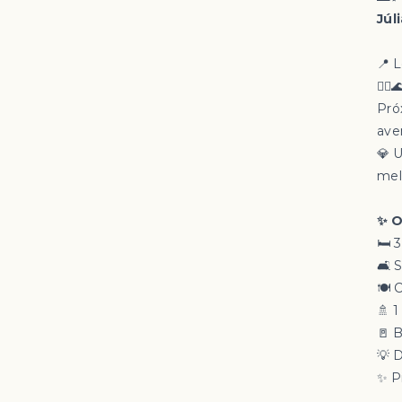
Júl
📍 
🚶‍♂
Pró
aven
💎 
mel
✨ O
🛏️ 
🛋️
🍽️
🚿 1
🚪 
💡 
✨ P