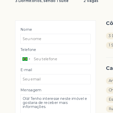
3 Dormitórios, sendo 1 suíte
2 Vagas
C
Nome
3 
1 
Telefone
Ca
E-mail
Am
Mensagem
Ch
Es
Il