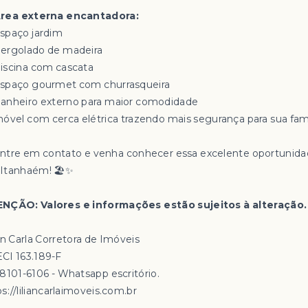
Área externa encantadora:
Espaço jardim
Pergolado de madeira
Piscina com cascata
Espaço gourmet com churrasqueira
Banheiro externo para maior comodidade
Imóvel com cerca elétrica trazendo mais segurança para sua famí
Entre em contato e venha conhecer essa excelente oportunid
Itanhaém! 🏖️✨
NÇÃO: Valores e informações estão sujeitos à alteração.
an Carla Corretora de Imóveis
CI 163.189-F
98101-6106 - Whatsapp escritório.
s://liliancarlaimoveis.com.br