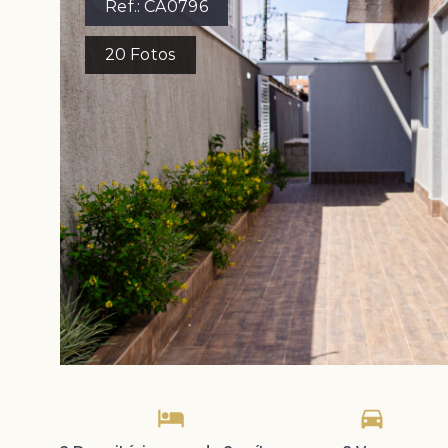
Ref.:
CA0796
20
Fotos