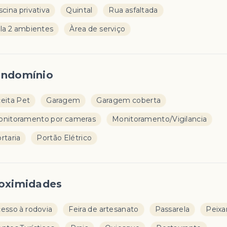
scina privativa
Quintal
Rua asfaltada
la 2 ambientes
Àrea de serviço
ndomínio
eita Pet
Garagem
Garagem coberta
nitoramento por cameras
Monitoramento/Vigilancia
rtaria
Portão Elétrico
oximidades
esso à rodovia
Feira de artesanato
Passarela
Peixa