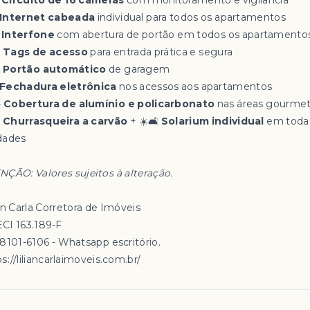
️
Circuito de 16 câmeras
com monitoramento e vigilância
Internet cabeada
individual para todos os apartamentos

Interfone
com abertura de portão em todos os apartamento

Tags de acesso
para entrada prática e segura

Portão automático
de garagem
Fechadura eletrônica
nos acessos aos apartamentos
️
Cobertura de alumínio e policarbonato
nas áreas gourme

Churrasqueira a carvão
+ ☀️🛋️
Solarium individual
em toda
dades
NÇÃO: Valores sujeitos à alteração.
an Carla Corretora de Imóveis
CI 163.189-F
98101-6106 - Whatsapp escritório.
s://liliancarlaimoveis.com.br/