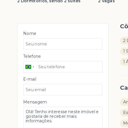
2 Dormitórios, sendo 2 suítes
2 Vagas
C
Nome
2 
1 
Telefone
1 
E-mail
Ca
Mensagem
Am
E
M