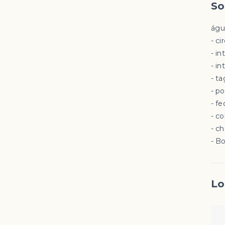
So
águ
- ⁠
- ⁠
- ⁠
- ⁠t
- ⁠
- ⁠
- ⁠
- ⁠
- ⁠B
Lo