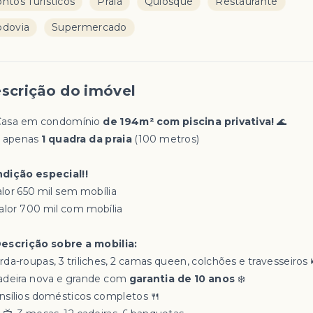
ntos Turísticos
Praia
Quiosque
Restaurante
dovia
Supermercado
scrição do imóvel
Casa em condomínio
de 194m² com piscina privativa!
🌊
A apenas
1 quadra da praia
(100 metros)
dição especial!!
alor 650 mil sem mobília
⁠Valor 700 mil com mobília
Descrição sobre a mobilia:
da-roupas, 3 triliches, 2 camas queen, colchões e travesseiros 
adeira nova e grande com
garantia de 10 anos
❄️
nsílios domésticos completos 🍴