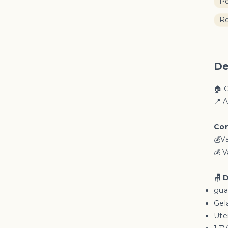
Po
Ro
De
🏠 
📍 
Con
💰V
💰 
🪑 
guar
Gel
Ute