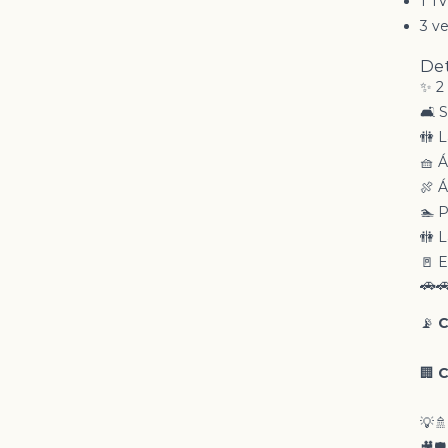
1 TV
3 ve
Det
✨ 2
🛋️
🚻 
🧺 
🍖 
🏊 
🚻 
🚪 E
🚗
📡
C
🏢
C
💡