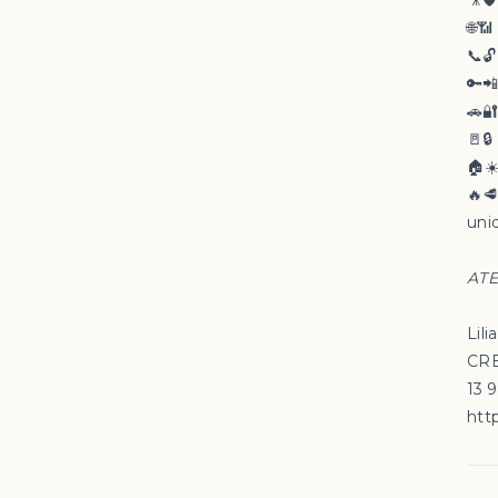
🎥🛡
🌐📶
📞
🔑
🚗
🚪🔒
🏠☀
🔥
uni
ATE
Lili
CRE
13 
http