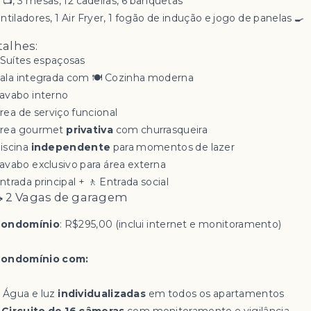
 📺, 3 mesas, 12 cadeiras, 6 banquetas
ntiladores, 1 Air Fryer, 1 fogão de indução e jogo de panelas 🍳
alhes:
 Suítes espaçosas
 Sala integrada com 🍽️ Cozinha moderna
Lavabo interno
Área de serviço funcional
Área gourmet
privativa
com churrasqueira
Piscina
independente
para momentos de lazer
Lavabo exclusivo para área externa
ntrada principal + 🚶 Entrada social
 2 Vagas de garagem
ondomínio
: R$295,00 (inclui internet e monitoramento)
ondomínio com:
 Água e luz
individualizadas
em todos os apartamentos