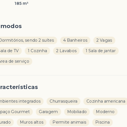
185 m²
ômodos
Dormitórios, sendo 2 suítes
4 Banheiros
2 Vagas
Sala de TV
1 Cozinha
2 Lavabos
1 Sala de jantar
Área de serviço
racterísticas
bientes integrados
Churrasqueira
Cozinha americana
spaço Gourmet
Garagem
Mobiliado
Moderno
urado
Muros altos
Permite animais
Piscina