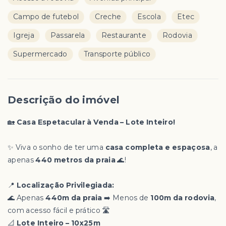
Campo de futebol
Creche
Escola
Etec
Igreja
Passarela
Restaurante
Rodovia
Supermercado
Transporte público
Descrição do imóvel
🏡
Casa Espetacular à Venda – Lote Inteiro!
✨ Viva o sonho de ter uma
casa completa e espaçosa
, a
apenas
440 metros da praia
🌊!
📍
Localização Privilegiada:
🌊 Apenas
440m da praia
➡️ Menos de
100m da rodovia
,
com acesso fácil e prático 🛣️
📐
Lote Inteiro – 10x25m