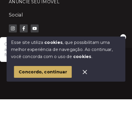
ANUNCIE SEU IMÓVEL
Social
Esse site utiliza
cookies
, que possibilitam uma
Olá! Fale com a Lilian Carla Imóveis e receba
melhor experiência de navegação.
Ao continuar,
atendimento rápido para comprar, vender, alugar ou
financiar seu imóvel.
© Copyright 2026 - Lilian Carla Imóveis - Todos os
você concorda com o uso de
cookies
.
direitos reservados
1
Concordo, continuar
SITE PARA IMOBILIARIA
Início
Histórico
Favoritos