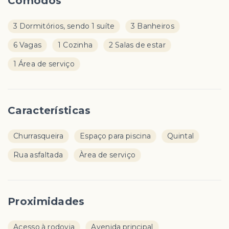
Cômodos
3 Dormitórios, sendo 1 suíte
3 Banheiros
6 Vagas
1 Cozinha
2 Salas de estar
1 Área de serviço
Características
Churrasqueira
Espaço para piscina
Quintal
Rua asfaltada
Àrea de serviço
Proximidades
Acesso à rodovia
Avenida principal