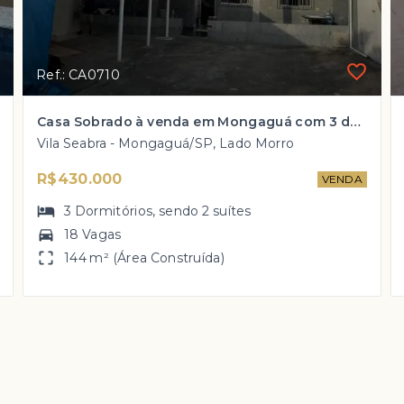
Ref.: CA0710
Casa Sobrado à venda em Mongaguá com 3 dorm, 2 suítes, 18 vagas de garagem por R$ 430 mil
Vila Seabra - Mongaguá/SP, Lado Morro
R$430.000
VENDA
3
Dormitórios
, sendo
2
suítes
18 Vagas
144 m² (Área Construída)