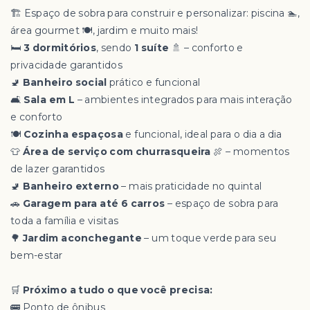
🏗️ Espaço de sobra para construir e personalizar: piscina 🏊,
área gourmet 🍽️, jardim e muito mais!
🛏️
3 dormitórios
, sendo
1 suíte
🚿 – conforto e
privacidade garantidos
🚽
Banheiro social
prático e funcional
🛋️
Sala em L
– ambientes integrados para mais interação
e conforto
🍽️
Cozinha espaçosa
e funcional, ideal para o dia a dia
👕
Área de serviço com churrasqueira
🍖 – momentos
de lazer garantidos
🚽
Banheiro externo
– mais praticidade no quintal
🚗
Garagem para até 6 carros
– espaço de sobra para
toda a família e visitas
🌳
Jardim aconchegante
– um toque verde para seu
bem-estar
🛒
Próximo a tudo o que você precisa:
🚌 Ponto de ônibus