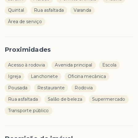
Quintal
Rua asfaltada
Varanda
Àrea de serviço
Proximidades
Acesso à rodovia
Avenida principal
Escola
Igreja
Lanchonete
Oficina mecânica
Pousada
Restaurante
Rodovia
Rua asfaltada
Salão de beleza
Supermercado
Transporte público