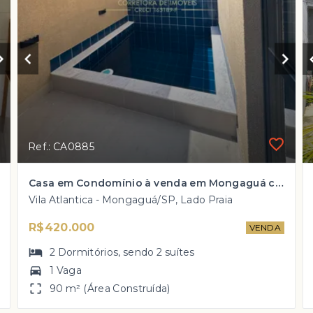
Ref.: CA0885
Casa em Condomínio à venda em Mongaguá com 2 suítes e piscina privativa à partir de R$ 420 mil
Vila Atlantica - Mongaguá/SP, Lado Praia
R$420.000
VENDA
2
Dormitórios
, sendo
2
suítes
1 Vaga
90 m² (Área Construída)