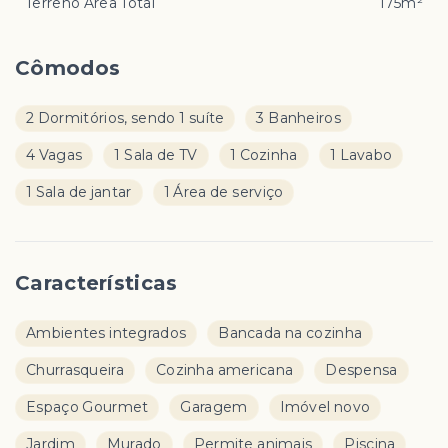
Terreno Área Total
175m²
Cômodos
2 Dormitórios, sendo 1 suíte
3 Banheiros
4 Vagas
1 Sala de TV
1 Cozinha
1 Lavabo
1 Sala de jantar
1 Área de serviço
Características
Ambientes integrados
Bancada na cozinha
Churrasqueira
Cozinha americana
Despensa
Espaço Gourmet
Garagem
Imóvel novo
Jardim
Murado
Permite animais
Piscina