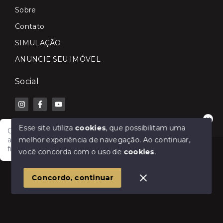
Sobre
Contato
SIMULAÇÃO
ANUNCIE SEU IMÓVEL
Social
Esse site utiliza
cookies
, que possibilitam uma
Olá! Fale com a Lilian Carla Imóveis e receba
melhor experiência de navegação.
Ao continuar,
atendimento rápido para comprar, vender, alugar ou
financiar seu imóvel.
© Copyright 2026 - Lilian Carla Imóveis - Todos os
você concorda com o uso de
cookies
.
direitos reservados
1
Concordo, continuar
SITE PARA IMOBILIARIA