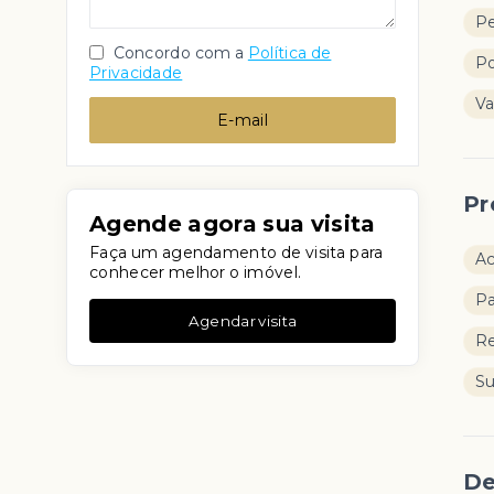
Pe
Concordo com a
Política de
Po
Privacidade
Va
E-mail
Pr
Agende agora sua visita
Faça um agendamento de visita para
Ac
conhecer melhor o imóvel.
Pa
Agendar visita
Re
S
De