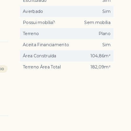
Escriturado
Sim
Averbado
Sim
Possui mobília?
Sem mobília
Terreno
Plano
Aceita Financiamento
Sim
Área Construída
104,86m²
Terreno Área Total
182,09m²
io