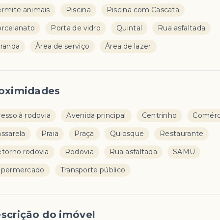
rmite animais
Piscina
Piscina com Cascata
rcelanato
Porta de vidro
Quintal
Rua asfaltada
randa
Àrea de serviço
Área de lazer
oximidades
esso à rodovia
Avenida principal
Centrinho
Comérc
ssarela
Praia
Praça
Quiosque
Restaurante
torno rodovia
Rodovia
Rua asfaltada
SAMU
upermercado
Transporte público
scrição do imóvel