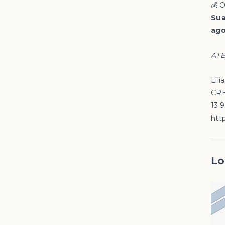
💰 O
Sua
ago
ATE
Lili
CRE
13 
http
Lo