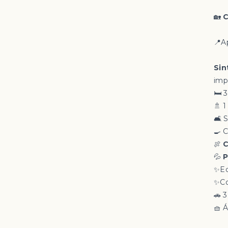
🏡
C
📍A
Sin
imp
🛏️
🚿 1
🛋️ 
🍳 
🍖
C
💦
P
✨Ed
✨Co
🚗 
🧺 