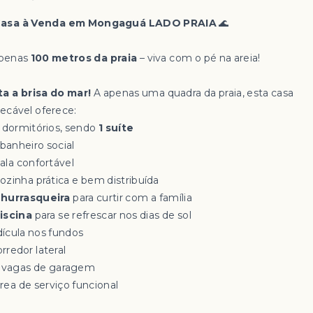
asa à Venda em Mongaguá LADO PRAIA
🌊
penas
100 metros da praia
– viva com o pé na areia!
ta a brisa do mar!
A apenas uma quadra da praia, esta casa
ecável oferece:
 3 dormitórios, sendo
1 suíte
 banheiro social
Sala confortável
Cozinha prática e bem distribuída
hurrasqueira
para curtir com a família
iscina
para se refrescar nos dias de sol
ícula nos fundos
rredor lateral
3 vagas de garagem
Área de serviço funcional