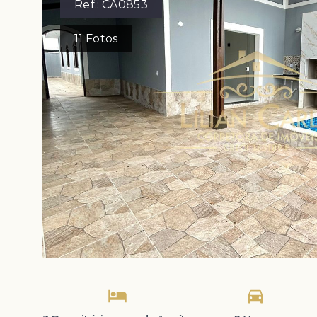
Ref.:
CA0853
11
Fotos