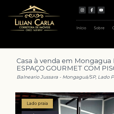
Início
Sobre
Casa à venda em Mongagua L
ESPAÇO GOURMET COM PISC
Balneario Jussara - Mongaguá/SP, Lado P
Lado praia