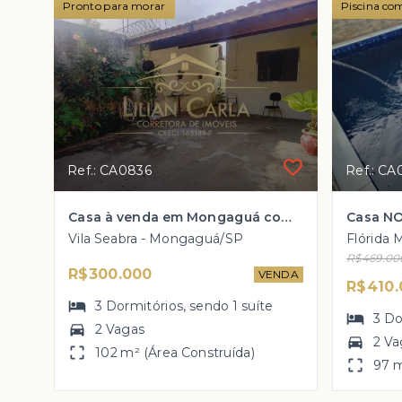
Pronto para morar
Piscina co
Ref.: CA0836
Ref.: CA
Casa à venda em Mongaguá com 3 dorm, 1 suíte, 2 vagas de garagem por R$ 300 mil!
Vila Seabra - Mongaguá/SP
R$469.00
R$300.000
VENDA
R$410.
3
Dormitórios
, sendo
1
suíte
3
Do
2 Vagas
2 Va
102 m² (Área Construída)
97 m