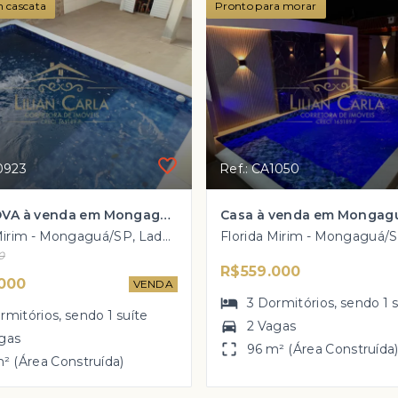
m cascata
Pronto para morar
0923
Ref.: CA1050
Casa NOVA à venda em Mongaguá com 3 dorm, 1 suíte e PISCINA por R$ 410 mil
Flórida Mirim - Mongaguá/SP, Lado Morro
0
R$559.000
000
VENDA
3
Dormitórios
, sendo
1
rmitórios
, sendo
1
suíte
2 Vagas
gas
96 m² (Área Construída
² (Área Construída)