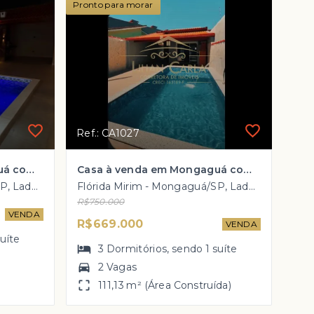
Pronto para morar
Ref.: CA1027
Casa à venda em Mongaguá com 3 dorm sendo 1 suíte e piscina por R$ 599 mil
Casa à venda em Mongaguá com 3 dorm, 1 suíte e PISCINA por R$ 669 mil
Florida Mirim - Mongaguá/SP, Lado Morro
Flórida Mirim - Mongaguá/SP, Lado Praia
R$750.000
VENDA
R$669.000
VENDA
suíte
3
Dormitórios
, sendo
1
suíte
2 Vagas
)
111,13 m² (Área Construída)