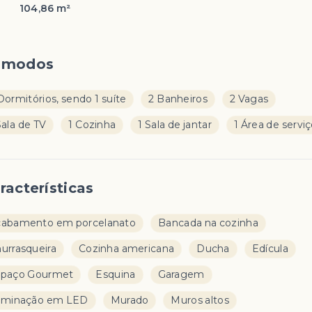
104,86 m²
ômodos
Dormitórios, sendo 1 suíte
2 Banheiros
2 Vagas
Sala de TV
1 Cozinha
1 Sala de jantar
1 Área de servi
racterísticas
abamento em porcelanato
Bancada na cozinha
urrasqueira
Cozinha americana
Ducha
Edícula
spaço Gourmet
Esquina
Garagem
uminação em LED
Murado
Muros altos