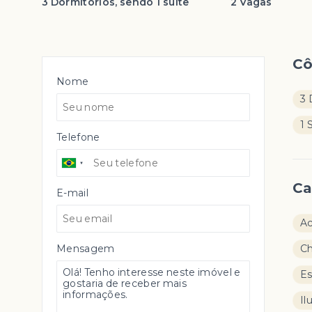
3 Dormitórios, sendo 1 suíte
2 Vagas
C
Nome
3 
1 
Telefone
Ca
E-mail
Ac
Mensagem
Ch
E
Il