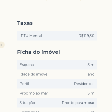
Taxas
IPTU Mensal
R$119,30
ço
Ficha do imóvel
Esquina
Sim
Idade do imóvel
1 ano
Perfil
Residencial
Próximo ao mar
Sim
Situação
Pronto para morar