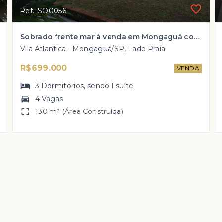
Ref.: SO0056
Sobrado frente mar à venda em Mongaguá com 3 dorm, 1 suíte por R$ 699 mil!
Vila Atlantica - Mongaguá/SP, Lado Praia
R$699.000
VENDA
3
Dormitórios
, sendo
1
suíte
4 Vagas
130 m² (Área Construída)