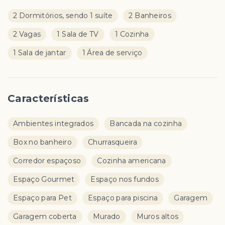
2 Dormitórios, sendo 1 suíte
2 Banheiros
2 Vagas
1 Sala de TV
1 Cozinha
1 Sala de jantar
1 Área de serviço
Características
Ambientes integrados
Bancada na cozinha
Box no banheiro
Churrasqueira
Corredor espaçoso
Cozinha americana
Espaço Gourmet
Espaço nos fundos
Espaço para Pet
Espaço para piscina
Garagem
Garagem coberta
Murado
Muros altos