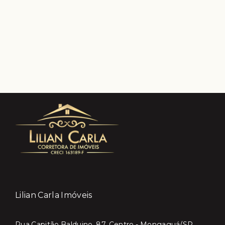
Lilian Carla Imóveis
Rua Capitão Balduino, 87, Centro - Mongaguá/SP,