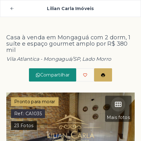
Lilian Carla Imóveis
Casa à venda em Mongaguá com 2 dorm, 1
suíte e espaço gourmet amplo por R$ 380
mil
Vila Atlantica - Mongaguá/SP, Lado Morro
Compartilhar
Pronto para morar
Ref.:
CA1035
Mais fotos
23
Fotos