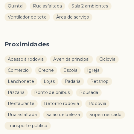
Quintal
Rua asfaltada
Sala 2 ambientes
Ventilador de teto
Àrea de serviço
Proximidades
Acesso à rodovia
Avenida principal
Ciclovia
Comércio
Creche
Escola
Igreja
Lanchonete
Lojas
Padaria
Petshop
Pizzaria
Ponto de ônibus
Pousada
Restaurante
Retorno rodovia
Rodovia
Rua asfaltada
Salão de beleza
Supermercado
Transporte público