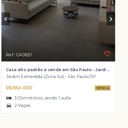
Ref.: CA0831
Casa alto padrão à venda em São Paulo - Jardim Esmeralda com 3 dorm, 1 suíte + closet, Piscina, Àrea gourmet e muito mais por R$ 850 mil
Jardim Esmeralda (Zona Sul) - São Paulo/SP
R$850.000
VENDA
3
Dormitórios
, sendo
1
suíte
2 Vagas