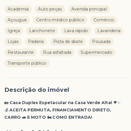
Academia
Auto peças
Avenida principal
Açougue
Centro médico público
Comércio
Igreja
Lanchonete
Lava rápido
Lavanderia
Lojas
Padaria
Pista de skate
Pousada
Restaurante
Rua asfaltada
Supermercado
Transporte público
Descrição do imóvel
🏡
Casa Duplex Espetacular na Casa Verde Alta!
🌳✨
💰
ACEITA PERMUTA, FINANCIAMENTO DIRETO,
CARRO 🚗 E MOTO 🏍️ COMO ENTRADA!