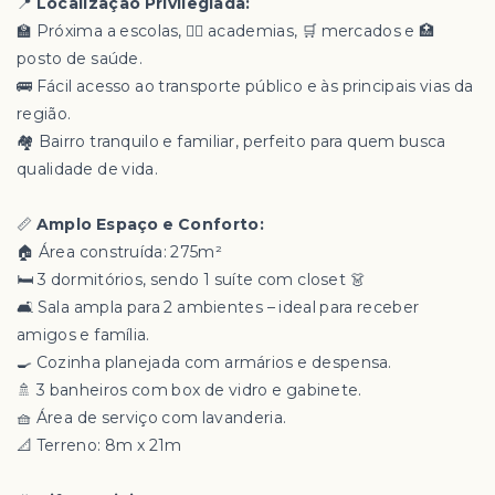
📍
Localização Privilegiada:
🏫 Próxima a escolas, 🏋️‍♀️ academias, 🛒 mercados e 🏥
posto de saúde.
🚌 Fácil acesso ao transporte público e às principais vias da
região.
🏘️ Bairro tranquilo e familiar, perfeito para quem busca
qualidade de vida.
📏
Amplo Espaço e Conforto:
🏠 Área construída: 275m²
🛏️ 3 dormitórios, sendo 1 suíte com closet 👗
🛋️ Sala ampla para 2 ambientes – ideal para receber
amigos e família.
🍳 Cozinha planejada com armários e despensa.
🚿 3 banheiros com box de vidro e gabinete.
🧺 Área de serviço com lavanderia.
📐 Terreno: 8m x 21m