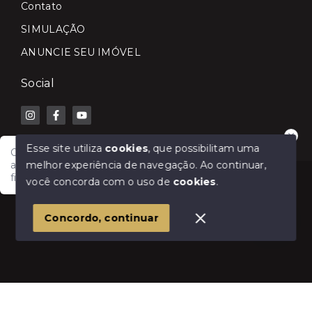
Contato
SIMULAÇÃO
ANUNCIE SEU IMÓVEL
Social
Esse site utiliza
cookies
, que possibilitam uma
Olá! Fale com a Lilian Carla Imóveis e receba
melhor experiência de navegação.
Ao continuar,
atendimento rápido para comprar, vender, alugar ou
financiar seu imóvel.
© Copyright 2026 - Lilian Carla Imóveis - Todos os
você concorda com o uso de
cookies
.
direitos reservados
1
Concordo, continuar
SITE PARA IMOBILIARIA
Início
Histórico
Favoritos