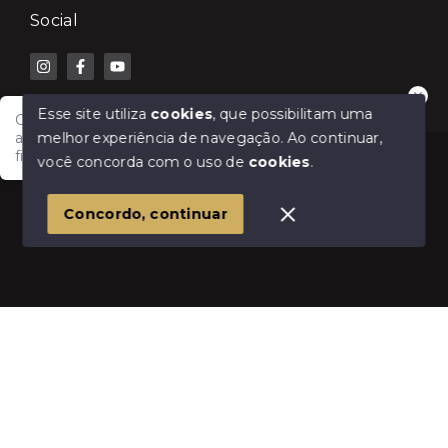
Social
Esse site utiliza
cookies
, que possibilitam uma
Olá! Fale com a Lilian Carla Imóveis e receba
melhor experiência de navegação.
Ao continuar,
atendimento rápido para comprar, vender, alugar ou
financiar seu imóvel.
© Copyright 2026 - Lilian Carla Imóveis - Todos os
você concorda com o uso de
cookies
.
direitos reservados
1
Concordo, continuar
SITE PARA IMOBILIARIA
Início
Histórico
Favoritos