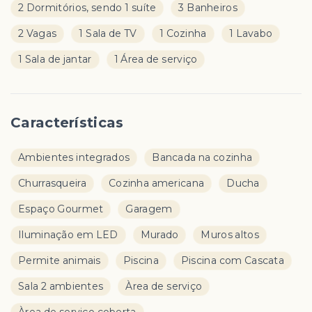
2 Dormitórios, sendo 1 suíte
3 Banheiros
2 Vagas
1 Sala de TV
1 Cozinha
1 Lavabo
1 Sala de jantar
1 Área de serviço
Características
Ambientes integrados
Bancada na cozinha
Churrasqueira
Cozinha americana
Ducha
Espaço Gourmet
Garagem
Iluminação em LED
Murado
Muros altos
Permite animais
Piscina
Piscina com Cascata
Sala 2 ambientes
Àrea de serviço