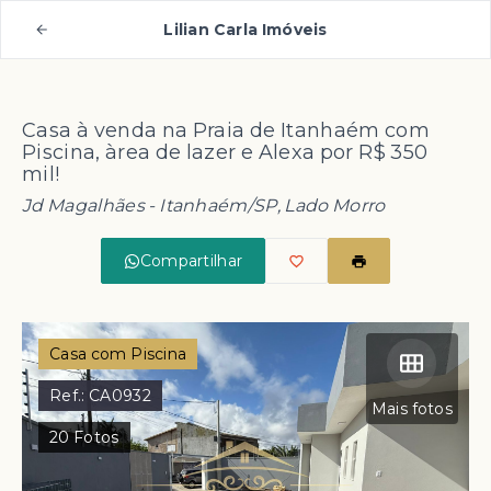
Lilian Carla Imóveis
Casa à venda na Praia de Itanhaém com
Piscina, àrea de lazer e Alexa por R$ 350
mil!
Jd Magalhães - Itanhaém/SP, Lado Morro
Compartilhar
Casa com Piscina
Ref.:
CA0932
Mais fotos
20
Fotos