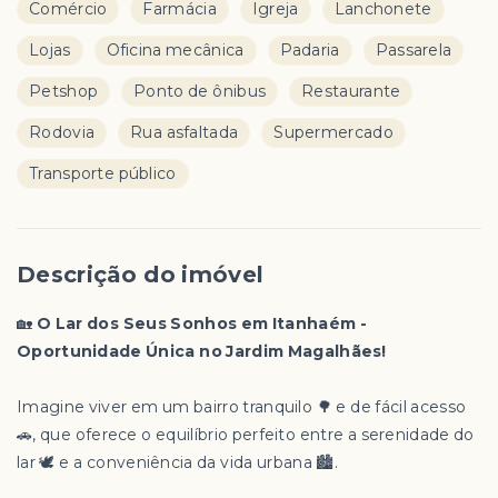
Comércio
Farmácia
Igreja
Lanchonete
Lojas
Oficina mecânica
Padaria
Passarela
Petshop
Ponto de ônibus
Restaurante
Rodovia
Rua asfaltada
Supermercado
Transporte público
Descrição do imóvel
🏡
O Lar dos Seus Sonhos em Itanhaém -
Oportunidade Única no Jardim Magalhães!
Imagine viver em um bairro tranquilo 🌳 e de fácil acesso
🚗, que oferece o equilíbrio perfeito entre a serenidade do
lar 🕊️ e a conveniência da vida urbana 🏙️.