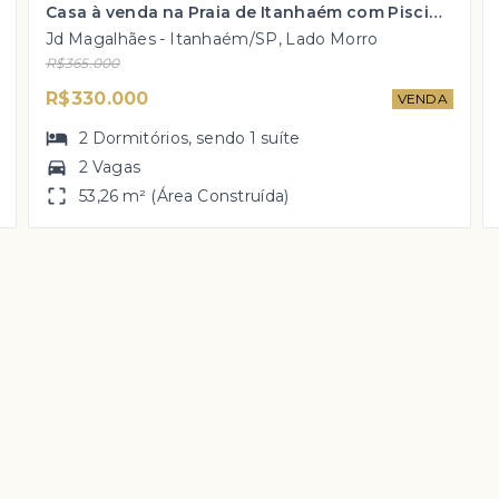
Casa à venda na Praia de Itanhaém com Piscina, área de lazer e Alexa por R$ 330 mil!
Jd Magalhães - Itanhaém/SP, Lado Morro
R$365.000
R$330.000
VENDA
2
Dormitórios
, sendo
1
suíte
2 Vagas
53,26 m² (Área Construída)