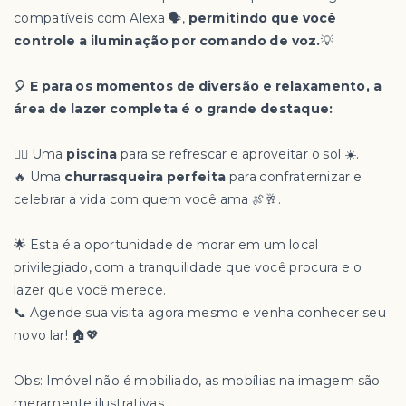
compatíveis com Alexa 🗣️,
permitindo que você
controle a iluminação por comando de voz.
💡
🎈 E para os momentos de diversão e relaxamento, a
área de lazer completa é o grande destaque:
🏊‍♂️ Uma
piscina
para se refrescar e aproveitar o sol ☀️.
🔥 Uma
churrasqueira perfeita
para confraternizar e
celebrar a vida com quem você ama 🍖🥂.
🌟 Esta é a oportunidade de morar em um local
privilegiado, com a tranquilidade que você procura e o
lazer que você merece.
📞 Agende sua visita agora mesmo e venha conhecer seu
novo lar! 🏠💖
Obs: Imóvel não é mobiliado, as mobílias na imagem são
meramente ilustrativas.