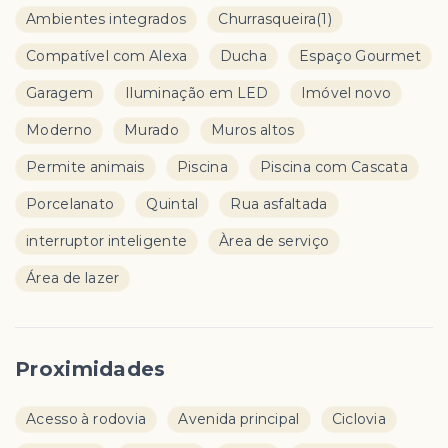
Ambientes integrados
Churrasqueira
(1)
Compatível com Alexa
Ducha
Espaço Gourmet
Garagem
Iluminação em LED
Imóvel novo
Moderno
Murado
Muros altos
Permite animais
Piscina
Piscina com Cascata
Porcelanato
Quintal
Rua asfaltada
interruptor inteligente
Àrea de serviço
Área de lazer
Proximidades
Acesso à rodovia
Avenida principal
Ciclovia