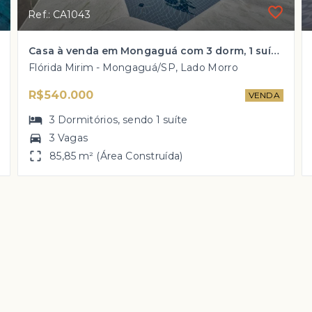
Ref.: CA1043
Casa à venda em Mongaguá com 3 dorm, 1 suíte e PISCINA por R$ 540 mil
Flórida Mirim - Mongaguá/SP, Lado Morro
R$540.000
VENDA
3
Dormitórios
, sendo
1
suíte
3 Vagas
85,85 m² (Área Construída)