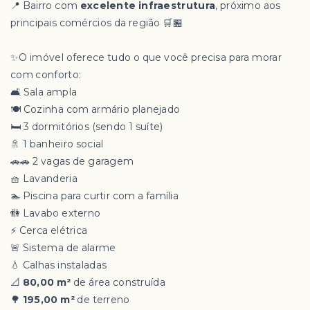
📍 Bairro com
excelente infraestrutura
, próximo aos
principais comércios da região 🛒🏪
✨O imóvel oferece tudo o que você precisa para morar
com conforto:
🛋️ Sala ampla
🍽️ Cozinha com armário planejado
🛏️ 3 dormitórios (sendo 1 suíte)
🚿 1 banheiro social
🚗🚗 2 vagas de garagem
🧺 Lavanderia
🏊 Piscina para curtir com a família
🚻 Lavabo externo
⚡ Cerca elétrica
🚨 Sistema de alarme
💧 Calhas instaladas
📐
80,00 m²
de área construída
🌳
195,00 m²
de terreno