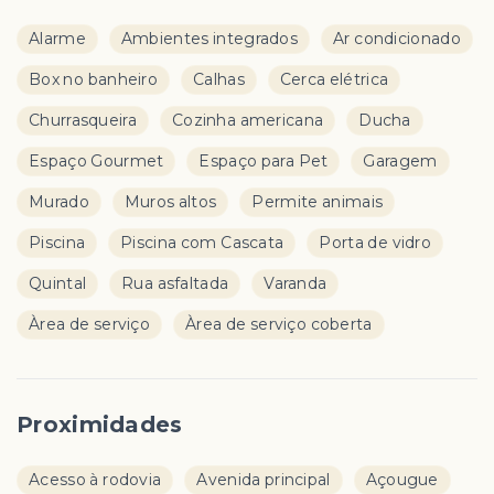
Alarme
Ambientes integrados
Ar condicionado
Box no banheiro
Calhas
Cerca elétrica
Churrasqueira
Cozinha americana
Ducha
Espaço Gourmet
Espaço para Pet
Garagem
Murado
Muros altos
Permite animais
Piscina
Piscina com Cascata
Porta de vidro
Quintal
Rua asfaltada
Varanda
Àrea de serviço
Àrea de serviço coberta
Proximidades
Acesso à rodovia
Avenida principal
Açougue