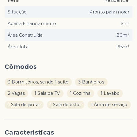
Perfil
Residencial
Situação
Pronto para morar
Aceita Financiamento
Sim
Área Construída
80m²
Área Total
195m²
Cômodos
3 Dormitórios, sendo 1 suíte
3 Banheiros
2 Vagas
1 Sala de TV
1 Cozinha
1 Lavabo
1 Sala de jantar
1 Sala de estar
1 Área de serviço
Características