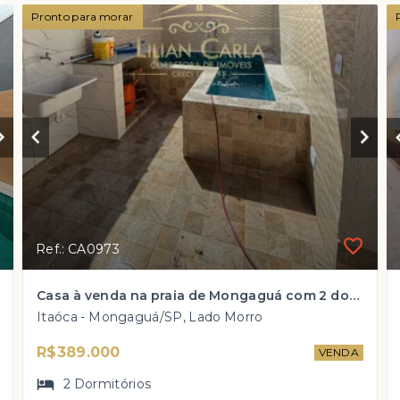
Pronto para morar
Ref.: CA0973
Casa à venda na praia de Mongaguá com 2 dorm, 1 suíte e piscina por R$ 389 mil
Itaóca - Mongaguá/SP, Lado Morro
R$389.000
VENDA
2
Dormitórios