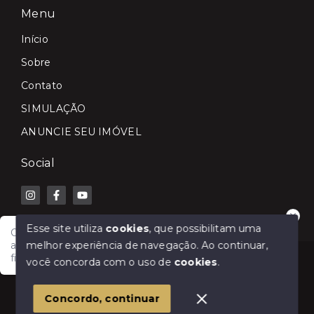
Menu
Início
Sobre
Contato
SIMULAÇÃO
ANUNCIE SEU IMÓVEL
Social
Esse site utiliza
cookies
, que possibilitam uma
Olá! Fale com a Lilian Carla Imóveis e receba
melhor experiência de navegação.
Ao continuar,
atendimento rápido para comprar, vender, alugar ou
financiar seu imóvel.
© Copyright 2026 - Lilian Carla Imóveis - Todos os
você concorda com o uso de
cookies
.
direitos reservados
1
Concordo, continuar
SITE PARA IMOBILIARIA