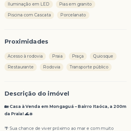
Iluminação em LED
Pias em granito
Piscina com Cascata
Porcelanato
Proximidades
Acesso à rodovia
Praia
Praça
Quiosque
Restaurante
Rodovia
Transporte público
Descrição do imóvel
🏡 Casa à Venda em Mongaguá – Bairro Itaóca, a 200m
da Praia! 🌊☀️
🌴 Sua chance de viver próximo ao mar e com muito