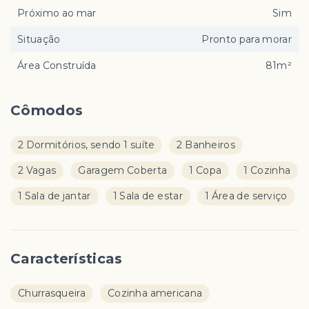
Próximo ao mar
Sim
Situação
Pronto para morar
Área Construída
81m²
Cômodos
2 Dormitórios, sendo 1 suíte
2 Banheiros
2 Vagas
Garagem Coberta
1 Copa
1 Cozinha
1 Sala de jantar
1 Sala de estar
1 Área de serviço
Características
Churrasqueira
Cozinha americana