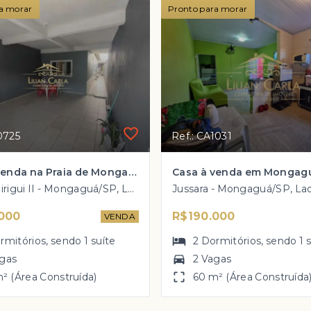
a morar
Pronto para morar
0725
Ref.: CA1031
Casa à venda na Praia de Mongaguá com 2 dorm, 1 suíte por APENAS R$ 140 mil
Jardim Birigui II - Mongaguá/SP, Lado Morro
Jussara - Mongaguá/SP, La
000
R$190.000
VENDA
rmitórios
, sendo
1
suíte
2
Dormitórios
, sendo
1
agas
2 Vagas
² (Área Construída)
60 m² (Área Construída