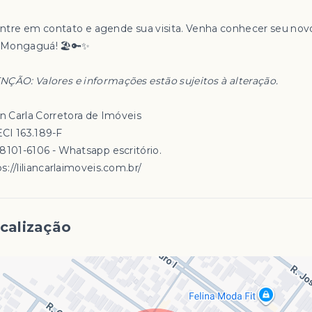
Entre em contato e agende sua visita. Venha conhecer seu novo
Mongaguá! 🏖️🔑✨
NÇÃO: Valores e informações estão sujeitos à alteração.
an Carla Corretora de Imóveis
CI 163.189-F
98101-6106 - Whatsapp escritório.
s://liliancarlaimoveis.com.br/
calização