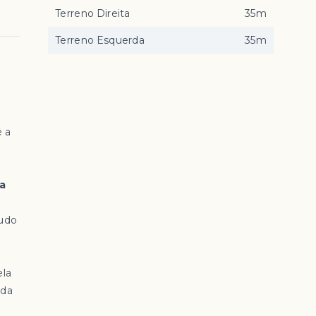
Terreno Direita
35m
Terreno Esquerda
35m
é a
a
tudo
ela
 da