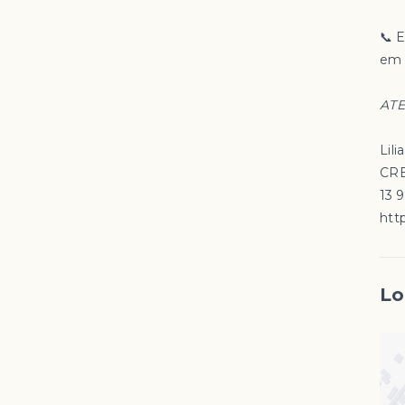
📞 
em 
ATE
Lili
CRE
13 
http
Lo