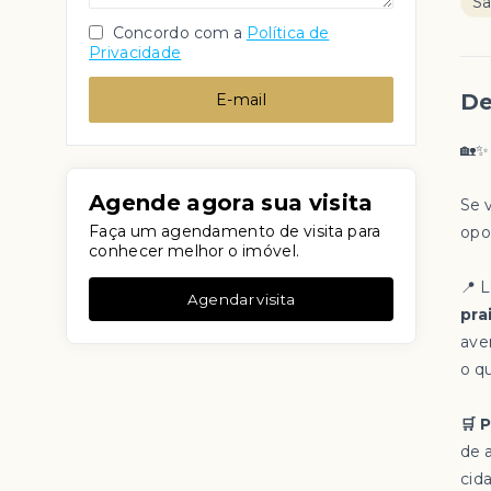
Sa
Concordo com a
Política de
Privacidade
De
E-mail
🏡
Agende agora sua visita
Se 
Faça um agendamento de visita para
opo
conhecer melhor o imóvel.
📍 
Agendar visita
pra
ave
o qu
🛒 
de 
cid