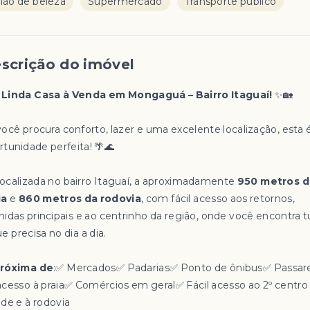
lão de beleza
Supermercado
Transporte público
scrição do imóvel
✨
Linda Casa à Venda em Mongaguá – Bairro Itaguaí!
✨🏡
você procura conforto, lazer e uma excelente localização, esta 
rtunidade perfeita! 🌴🌊
Localizada no bairro Itaguaí, a aproximadamente
950 metros d
ia
e
860 metros da rodovia
, com fácil acesso aos retornos,
nidas principais e ao centrinho da região, onde você encontra 
e precisa no dia a dia.
Próxima de
:✅ Mercados✅ Padarias✅ Ponto de ônibus✅ Passar
acesso à praia✅ Comércios em geral✅ Fácil acesso ao 2º centro
ade e à rodovia