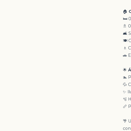
🏠
C
🛏️ 
🚿 0
🛋️
🍽️
🚶 C
🚗 
🌟
Á
🏊 
💦 
✨ I
🫧 
📏 
🌴 U
con