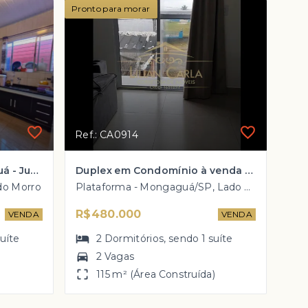
Pronto para morar
Ref.: CA0914
Casa à venda em Mongaguá - Jussara com 2 dorm, 1 suíte e 2 vagas por R$ 190 mil!
Duplex em Condomínio à venda em Mongaguá 1 QUADRA DA PRAIA com 2 dorm, 1 suíte por R$ 480 mil
do Morro
Plataforma - Mongaguá/SP, Lado Praia
R$480.000
VENDA
VENDA
suíte
2
Dormitórios
, sendo
1
suíte
2 Vagas
)
115 m² (Área Construída)