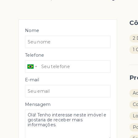
C
Nome
2 
1 
Telefone
Pr
E-mail
A
Mensagem
C
Lo
Po