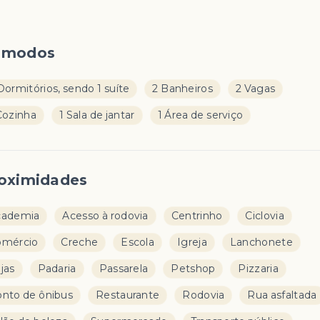
ômodos
Dormitórios, sendo 1 suíte
2 Banheiros
2 Vagas
Cozinha
1 Sala de jantar
1 Área de serviço
oximidades
cademia
Acesso à rodovia
Centrinho
Ciclovia
omércio
Creche
Escola
Igreja
Lanchonete
jas
Padaria
Passarela
Petshop
Pizzaria
nto de ônibus
Restaurante
Rodovia
Rua asfaltada