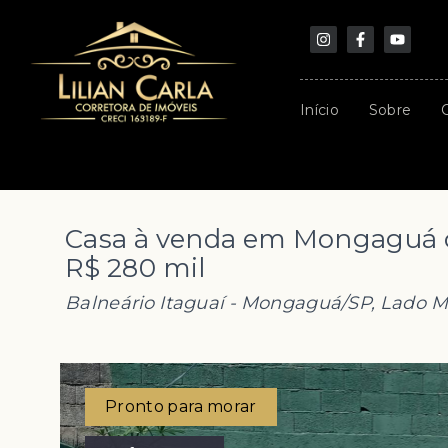
Início
Sobre
Casa à venda em Mongaguá c
R$ 280 mil
Balneário Itaguaí - Mongaguá/SP, Lado M
Pronto para morar