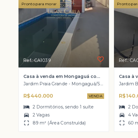
Pronto para morar
Pronto par
Ref.: CA1039
Ref.: CA
Casa à venda em Mongaguá com 2 dorm, 1 suíte e PISCINA por R$ 440 mil
Jardim Praia Grande - Mongaguá/SP, Lado Morro
R$440.000
R$140.
VENDA
2
Dormitórios
, sendo
1
suíte
2
Do
2 Vagas
4 V
89 m² (Área Construída)
60 m