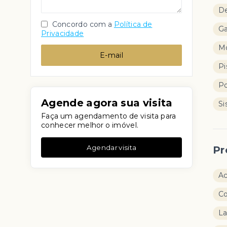
D
Concordo com a
Política de
G
Privacidade
M
E-mail
Pi
Po
Agende agora sua visita
Si
Faça um agendamento de visita para
conhecer melhor o imóvel.
Agendar visita
Pr
Ac
C
L