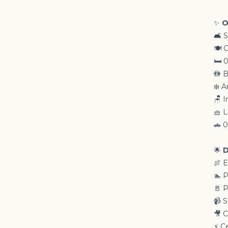
✨
O
🛋️ 
🍽️
🛏️
🚻 
❄️ A
🪑 
🧺 
🚗 
🌟
D
🍖 
🏊 
🚪 
📹 
🎥 
⚡ C