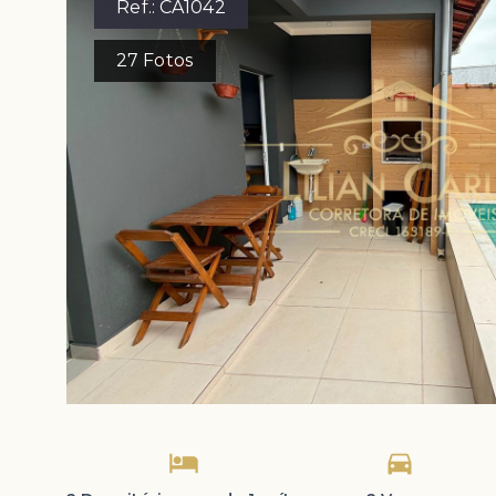
Ref.:
CA1042
27
Fotos