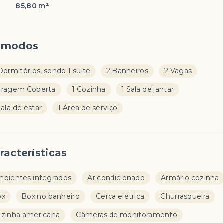
85,80 m²
ômodos
Dormitórios, sendo 1 suíte
2 Banheiros
2 Vagas
aragem Coberta
1 Cozinha
1 Sala de jantar
Sala de estar
1 Área de serviço
racterísticas
bientes integrados
Ar condicionado
Armário cozinha
ox
Box no banheiro
Cerca elétrica
Churrasqueira
zinha americana
Câmeras de monitoramento