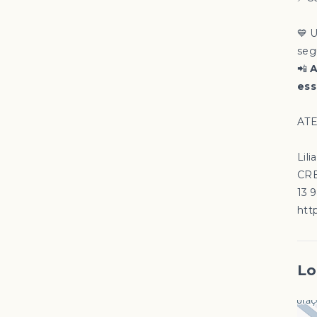
💙 
segu
📲
A
ess
ATE
Lili
CRE
13 
http
Lo