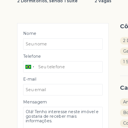
2 Dormitórios, sendo 1 suíte
2 Vagas
C
Nome
2 
G
Telefone
1 
E-mail
Ca
Mensagem
Am
B
Co