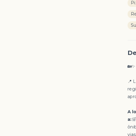
Pi
Re
S
De
🏡
📍 
reg
apr
A l
a:

ôni
vias