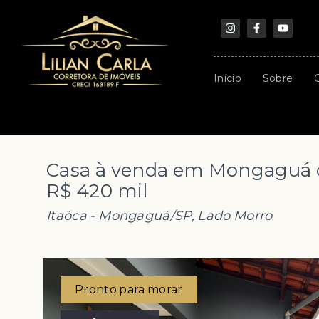
Início
Sobre
Casa à venda em Mongaguá c
R$ 420 mil
Itaóca - Mongaguá/SP, Lado Morro
Pronto para morar