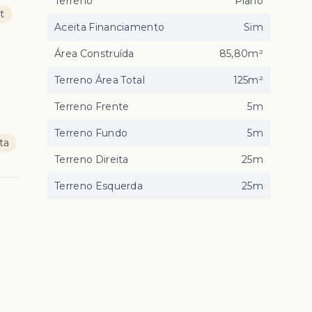
Terreno
Plano
t
Aceita Financiamento
Sim
Área Construída
85,80m²
Terreno Área Total
125m²
Terreno Frente
5m
Terreno Fundo
5m
ta
Terreno Direita
25m
Terreno Esquerda
25m