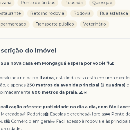
zzaria
Ponto de ônibus
Pousada
Quiosque
staurante
Retorno rodovia
Rodovia
Rua asfaltada
upermercado
Transporte público
Veterinário
scrição do imóvel
✨
Sua nova casa em Mongaguá espera por você!
🌴🌊
Localizada no bairro
Itaóca
, esta linda casa está em uma excel
ião, a apenas
250 metros da avenida principal (2 quadras)
e
oximadamente
600 metros da praia
. 🌊☀️
ocalização oferece praticidade no dia a dia, com fácil ace
 Mercados🥖 Padarias🏫 Escolas e creches⛪ Igrejas🚌 Ponto d
bus🛍️ Comércio em geral🚗 Fácil acesso à rodovia e às principai
 da cidade.