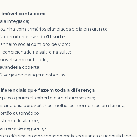
 imóvel conta com:
Sala integrada;
 Cozinha com armários planejados e pia em granito;
 02 dormitórios, sendo
01 suíte
;
Banheiro social com box de vidro;
r-condicionado na sala e na suíte;
Imóvel semi mobiliado;
Lavanderia coberta;
02 vagas de garagem cobertas.
iferenciais que fazem toda a diferença
Espaço gourmet coberto com churrasqueira;
Piscina para aproveitar os melhores momentos em família;
Portão automático;
Sistema de alarme;
Câmeras de segurança;
erca elétrica, proporcionando mais segurança e tranquilidade.