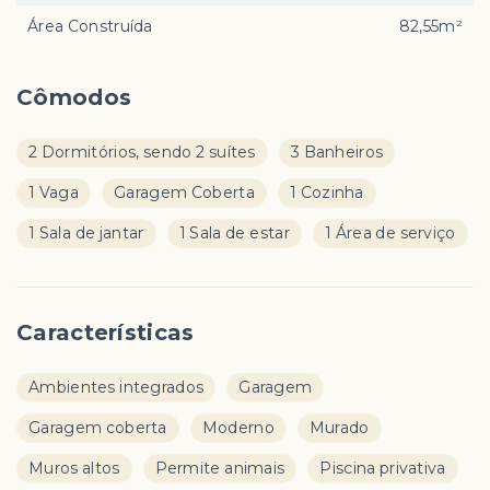
Área Construída
82,55m²
Cômodos
2 Dormitórios, sendo 2 suítes
3 Banheiros
1 Vaga
Garagem Coberta
1 Cozinha
1 Sala de jantar
1 Sala de estar
1 Área de serviço
Características
Ambientes integrados
Garagem
Garagem coberta
Moderno
Murado
Muros altos
Permite animais
Piscina privativa