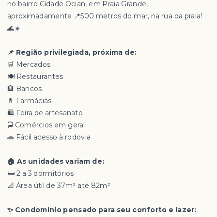
no bairro Cidade Ocian, em Praia Grande,
aproximadamente 📍500 metros do mar, na rua da praia!
🌊☀️
📌 Região privilegiada, próxima de:
🛒 Mercados
🍽️ Restaurantes
🏦 Bancos
💊 Farmácias
🛍️ Feira de artesanato
🚍 Comércios em geral
🚗 Fácil acesso à rodovia
🏠 As unidades variam de:
🛏️ 2 a 3 dormitórios
📐 Área útil de 37m² até 82m²
✨ Condomínio pensado para seu conforto e lazer: