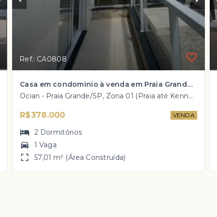
Ref.: CA0808
Casa em condominio à venda em Praia Grande 1 QUADRA DO MAR com 2 dorm por R$ 378 mil!!
Ocian - Praia Grande/SP, Zona 01 (Praia até Kennedy)
R$378.000
VENDA
2
Dormitórios
1 Vaga
57,01 m² (Área Construída)