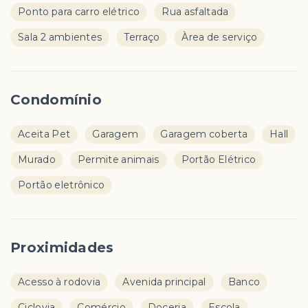
Ponto para carro elétrico
Rua asfaltada
Sala 2 ambientes
Terraço
Àrea de serviço
Condomínio
Aceita Pet
Garagem
Garagem coberta
Hall
Murado
Permite animais
Portão Elétrico
Portão eletrônico
Proximidades
Acesso à rodovia
Avenida principal
Banco
Ciclovia
Comércio
Doceria
Escola