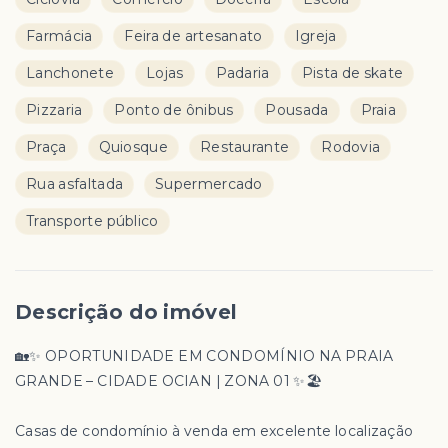
Farmácia
Feira de artesanato
Igreja
Lanchonete
Lojas
Padaria
Pista de skate
Pizzaria
Ponto de ônibus
Pousada
Praia
Praça
Quiosque
Restaurante
Rodovia
Rua asfaltada
Supermercado
Transporte público
Descrição do imóvel
🏡✨ OPORTUNIDADE EM CONDOMÍNIO NA PRAIA
GRANDE – CIDADE OCIAN | ZONA 01 ✨🏖️
Casas de condomínio à venda em excelente localização