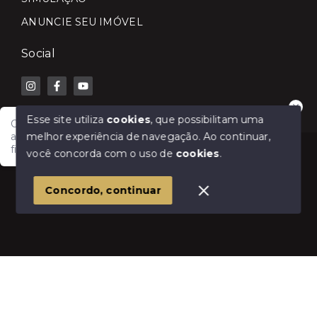
ANUNCIE SEU IMÓVEL
Social
Esse site utiliza
cookies
, que possibilitam uma
Olá! Fale com a Lilian Carla Imóveis e receba
melhor experiência de navegação.
Ao continuar,
atendimento rápido para comprar, vender, alugar ou
financiar seu imóvel.
© Copyright 2026 - Lilian Carla Imóveis - Todos os
você concorda com o uso de
cookies
.
direitos reservados
1
Concordo, continuar
SITE PARA IMOBILIARIA
Início
Histórico
Favoritos