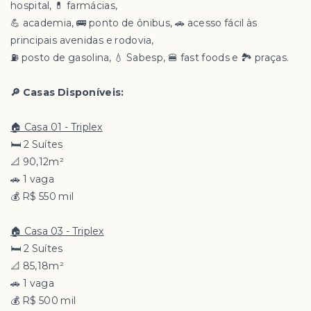
hospital, 💊 farmácias,
💪 academia, 🚌 ponto de ônibus, 🚗 acesso fácil às
principais avenidas e rodovia,
⛽ posto de gasolina, 💧 Sabesp, 🍔 fast foods e 🏞️ praças.
🔎 Casas Disponíveis:
🏠 Casa 01 - Triplex
🛏️ 2 Suítes
📐 90,12m²
🚗 1 vaga
💰 R$ 550 mil
🏠 Casa 03 - Triplex
🛏️ 2 Suítes
📐 85,18m²
🚗 1 vaga
💰 R$ 500 mil