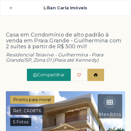
Lilian Carla Imóveis
Casa em Condomínio de alto padrão à
venda em Praia Grande - Guilhermina com
2 suítes à partir de R$ 500 mil!
Residencial Telavive -
Guilhermina - Praia
Grande/SP, Zona 01 (Praia até Kennedy)
Compartilhar
Pronto para morar
Ref.:
CA0876
Mais fotos
5
Fotos