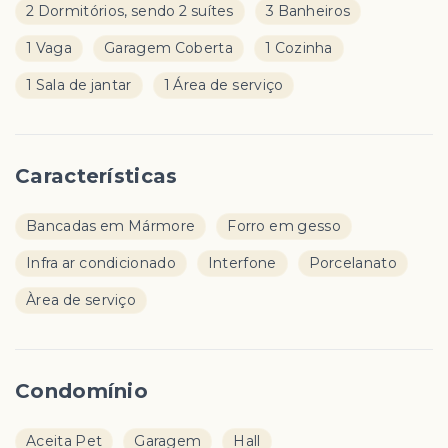
2 Dormitórios, sendo 2 suítes
3 Banheiros
1 Vaga
Garagem Coberta
1 Cozinha
1 Sala de jantar
1 Área de serviço
Características
Bancadas em Mármore
Forro em gesso
Infra ar condicionado
Interfone
Porcelanato
Àrea de serviço
Condomínio
Aceita Pet
Garagem
Hall