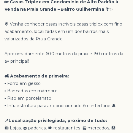
🏡
Casas Triplex em Condomínio de Alto Padrão à
Venda na Praia Grande – Bairro Guilhermina
🌴✨
🌟 Venha conhecer essas incríveis casas triplex com fino
acabamento, localizadas em um dos bairros mais
valorizados da Praia Grande!
Aproximadamente 600 metros da praia e 150 metros da
av principal!
🛋️ Acabamento de primeira:
▪️ Forro em gesso
▪️ Bancadas em mármore
▪️ Piso em porcelanato
▪️ Infraestrutura para ar-condicionado ❄️ e interfone 🔔
📍Localização privilegiada, próximo de tudo:
🛍️ Lojas, 🧁 padarias, 🍽️ restaurantes, 🏪 mercados, 🏥