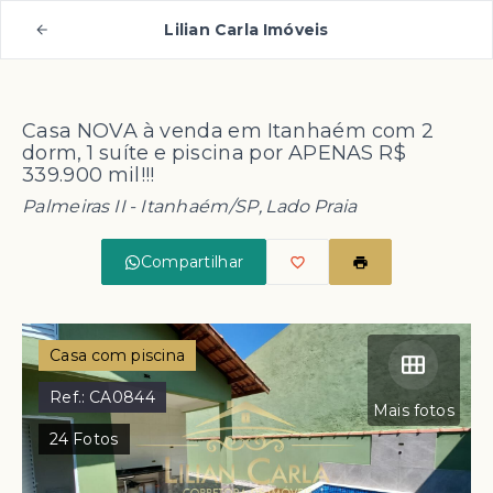
Lilian Carla Imóveis
Casa NOVA à venda em Itanhaém com 2
dorm, 1 suíte e piscina por APENAS R$
339.900 mil!!!
Palmeiras II - Itanhaém/SP, Lado Praia
Compartilhar
Casa com piscina
Ref.:
CA0844
Mais fotos
24
Fotos