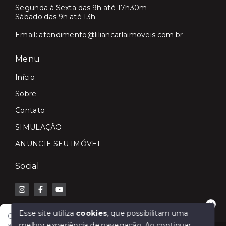
Segunda à Sexta das 9h até 17h30m
Sábado das 9h até 13h
Email:
atendimento@liliancarlaimoveis.com.br
Menu
Início
Sobre
Contato
SIMULAÇÃO
ANUNCIE SEU IMÓVEL
Social
Esse site utiliza
cookies
, que possibilitam uma
Olá! Fale com a Lilian Carla Imóveis e receba
melhor experiência de navegação.
Ao continuar,
atendimento rápido para comprar, vender, alugar ou