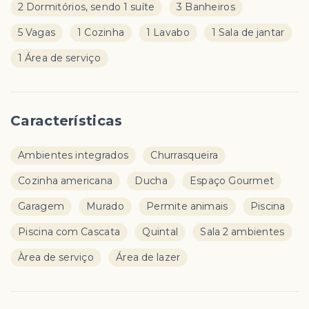
2 Dormitórios, sendo 1 suíte
3 Banheiros
5 Vagas
1 Cozinha
1 Lavabo
1 Sala de jantar
1 Área de serviço
Características
Ambientes integrados
Churrasqueira
Cozinha americana
Ducha
Espaço Gourmet
Garagem
Murado
Permite animais
Piscina
Piscina com Cascata
Quintal
Sala 2 ambientes
Àrea de serviço
Área de lazer