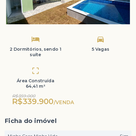
2 Dormitórios, sendo 1
5 Vagas
suíte
Área Construída
64,41 m²
R$359.000
R$339.900
/
VENDA
Ficha do imóvel