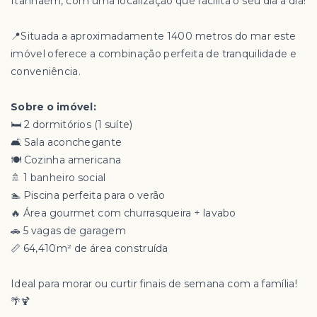
Itanhaém, com uma localização que facilita o seu dia a dia!
📍Situada a aproximadamente 1400 metros do mar este
imóvel oferece a combinação perfeita de tranquilidade e
conveniência.
Sobre o imóvel:
🛏️ 2 dormitórios (1 suíte)
🛋️ Sala aconchegante
🍽️ Cozinha americana
🚿 1 banheiro social
🏊 Piscina perfeita para o verão
🔥 Área gourmet com churrasqueira + lavabo
🚗 5 vagas de garagem
📏 64,410m² de área construída
Ideal para morar ou curtir finais de semana com a família!
🌴🍹