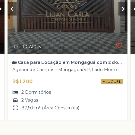
Ref.: LCA1015
🏡 Casa para Locação em Mongaguá com 2 dorm, 1 wc por R$ 1.200,00
Agenor de Campos - Mongaguá/SP, Lado Morro
R$1.200
ALUGUEL
2
Dormitórios
2 Vagas
87,50 m² (Área Construída)