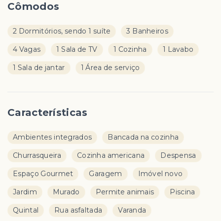
Cômodos
2 Dormitórios, sendo 1 suíte
3 Banheiros
4 Vagas
1 Sala de TV
1 Cozinha
1 Lavabo
1 Sala de jantar
1 Área de serviço
Características
Ambientes integrados
Bancada na cozinha
Churrasqueira
Cozinha americana
Despensa
Espaço Gourmet
Garagem
Imóvel novo
Jardim
Murado
Permite animais
Piscina
Quintal
Rua asfaltada
Varanda