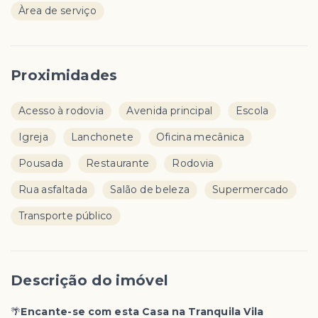
Àrea de serviço
Proximidades
Acesso à rodovia
Avenida principal
Escola
Igreja
Lanchonete
Oficina mecânica
Pousada
Restaurante
Rodovia
Rua asfaltada
Salão de beleza
Supermercado
Transporte público
Descrição do imóvel
🌴
Encante-se com esta Casa na Tranquila Vila