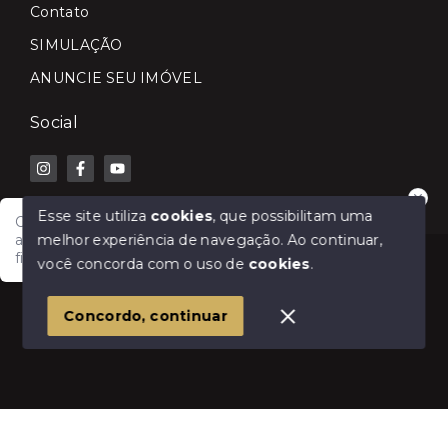
Contato
SIMULAÇÃO
ANUNCIE SEU IMÓVEL
Social
Esse site utiliza
cookies
, que possibilitam uma
Olá! Fale com a Lilian Carla Imóveis e receba
melhor experiência de navegação.
Ao continuar,
atendimento rápido para comprar, vender, alugar ou
financiar seu imóvel.
© Copyright 2026 - Lilian Carla Imóveis - Todos os
você concorda com o uso de
cookies
.
direitos reservados
1
Concordo, continuar
SITE PARA IMOBILIARIA
Início
Histórico
Favoritos