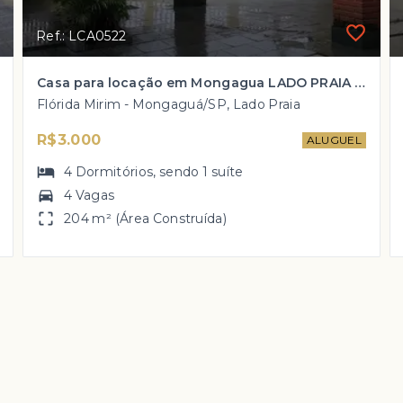
Ref.: LCA0522
Casa para locação em Mongagua LADO PRAIA com 4 dorm, 1 suíte por R$ 3.000,00!
Flórida Mirim - Mongaguá/SP, Lado Praia
R$3.000
ALUGUEL
4
Dormitórios
, sendo
1
suíte
4 Vagas
204 m² (Área Construída)