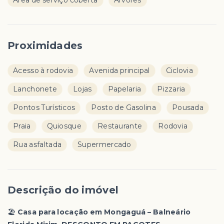
Àrea de serviço coberta
Àrvores
Proximidades
Acesso à rodovia
Avenida principal
Ciclovia
Lanchonete
Lojas
Papelaria
Pizzaria
Pontos Turísticos
Posto de Gasolina
Pousada
Praia
Quiosque
Restaurante
Rodovia
Rua asfaltada
Supermercado
Descrição do imóvel
🏖️
Casa para locação em Mongaguá – Balneário