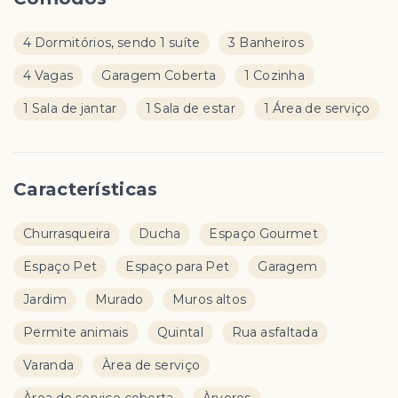
4 Dormitórios, sendo 1 suíte
3 Banheiros
4 Vagas
Garagem Coberta
1 Cozinha
1 Sala de jantar
1 Sala de estar
1 Área de serviço
Características
Churrasqueira
Ducha
Espaço Gourmet
Espaço Pet
Espaço para Pet
Garagem
Jardim
Murado
Muros altos
Permite animais
Quintal
Rua asfaltada
Varanda
Àrea de serviço