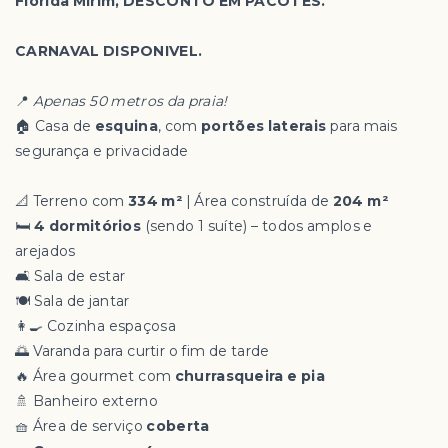
Florida Mirim, DESCONTO EM PACOTES.
CARNAVAL DISPONIVEL.
📍
Apenas 50 metros da praia!
🏠 Casa de
esquina
, com
portões laterais
para mais
segurança e privacidade
📐 Terreno com
334 m²
| Área construída de
204 m²
🛏️
4 dormitórios
(sendo 1 suíte) – todos amplos e
arejados
🛋️ Sala de estar
🍽️ Sala de jantar
👩‍🍳 Cozinha espaçosa
🌅 Varanda para curtir o fim de tarde
🔥 Área gourmet com
churrasqueira e pia
🚿 Banheiro externo
🧺 Área de serviço
coberta