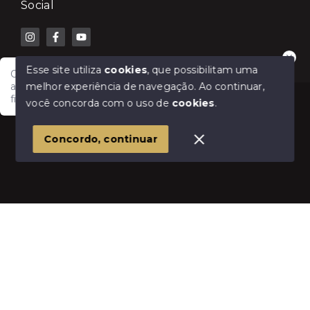
Social
Esse site utiliza
cookies
, que possibilitam uma
Olá! Fale com a Lilian Carla Imóveis e receba
melhor experiência de navegação.
Ao continuar,
atendimento rápido para comprar, vender, alugar ou
financiar seu imóvel.
© Copyright 2026 - Lilian Carla Imóveis - Todos os
você concorda com o uso de
cookies
.
direitos reservados
1
Concordo, continuar
SITE PARA IMOBILIARIA
Início
Histórico
Favoritos