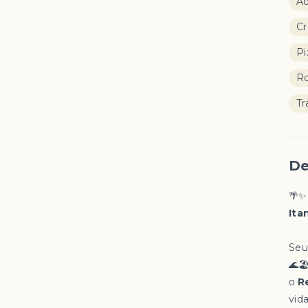
Ac
C
Pi
Ro
Tr
De
🌴
It
Seu
🌊
o
R
vid