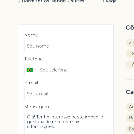
2 Dormitórios, sendo 2 suítes
1 Vaga
C
Nome
2 
1 
Telefone
1 
E-mail
Ca
Mensagem
Ac
Ba
Es