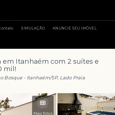
Contato
SIMULAÇÃO
ANUNCIE SEU IMÓVEL
 em Itanhaém com 2 suítes e
0 mil!
Do Bosque - Itanhaém/SP, Lado Praia
Mais fotos