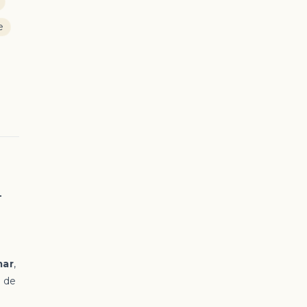
e
–
mar
,
o de