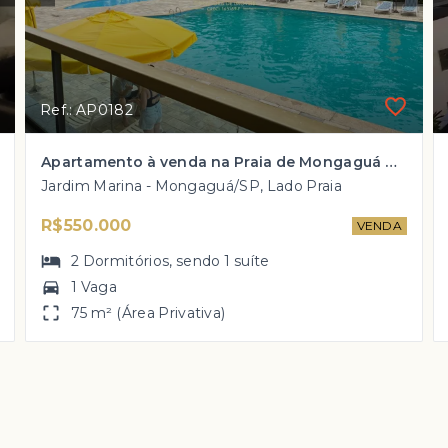
Ref.: AP0182
Apartamento à venda na Praia de Mongaguá CENTRO com 2 dorm, 1 suíte por R$ 550 mil!
Jardim Marina - Mongaguá/SP, Lado Praia
R$550.000
VENDA
2
Dormitórios
, sendo
1
suíte
1 Vaga
75 m² (Área Privativa)