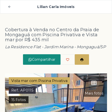
Lilian Carla Imóveis
Cobertura à Venda no Centro da Praia de
Mongaguá com Piscina Privativa e Vista
mar por R$ 435 mil
La Residence Flat -
Jardim Marina - Mongaguá/SP
Compartilhar
Vista mar com Piscina Privativa
Ref.:
AP0115
Mais fotos
15
Fotos