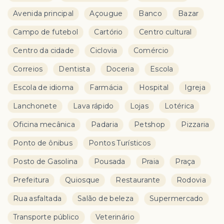
Avenida principal
Açougue
Banco
Bazar
Campo de futebol
Cartório
Centro cultural
Centro da cidade
Ciclovia
Comércio
Correios
Dentista
Doceria
Escola
Escola de idioma
Farmácia
Hospital
Igreja
Lanchonete
Lava rápido
Lojas
Lotérica
Oficina mecânica
Padaria
Petshop
Pizzaria
Ponto de ônibus
Pontos Turísticos
Posto de Gasolina
Pousada
Praia
Praça
Prefeitura
Quiosque
Restaurante
Rodovia
Rua asfaltada
Salão de beleza
Supermercado
Transporte público
Veterinário