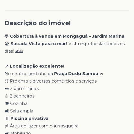
Descrição do imóvel
🌟
Cobertura à venda em Mongaguá – Jardim Marina
🏖️
Sacada Vista para o mar!
Vista espetacular todos os
dias! 🌊🌅
📍
Localização excelente!
No centro, pertinho da
Praça Dudu Samba
🎶
🛒 Próximo a diversos comércios e serviços
🛏️ 2 dormitórios
🚿 2 banheiros
🍽️ Cozinha
🛋️ Sala ampla
🏊‍♂️
Piscina privativa
🍖 Área de lazer com churrasqueira
🛋️ Mobiliado