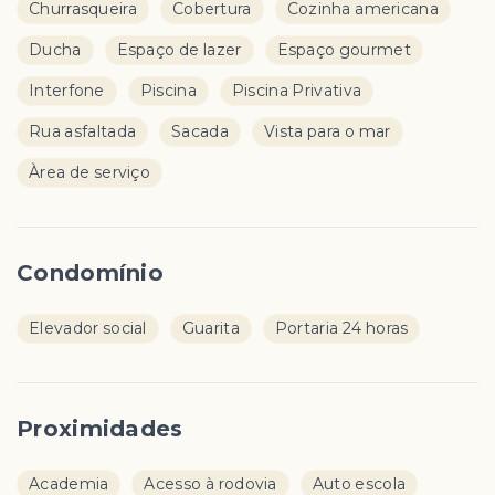
Churrasqueira
Cobertura
Cozinha americana
Ducha
Espaço de lazer
Espaço gourmet
Interfone
Piscina
Piscina Privativa
Rua asfaltada
Sacada
Vista para o mar
Àrea de serviço
Condomínio
Elevador social
Guarita
Portaria 24 horas
Proximidades
Academia
Acesso à rodovia
Auto escola