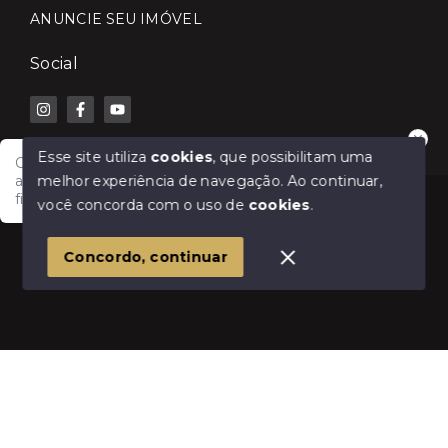
ANUNCIE SEU IMÓVEL
Social
Esse site utiliza
cookies
, que possibilitam uma
Olá! Fale com a Lilian Carla Imóveis e receba
melhor experiência de navegação.
Ao continuar,
atendimento rápido para comprar, vender, alugar ou
financiar seu imóvel.
© Copyright 2026 - Lilian Carla Imóveis - Todos os
você concorda com o uso de
cookies
.
direitos reservados
1
Concordo, continuar
SITE PARA IMOBILIARIA
Início
Histórico
Favoritos