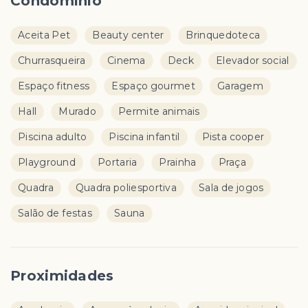
Condomínio
Aceita Pet
Beauty center
Brinquedoteca
Churrasqueira
Cinema
Deck
Elevador social
Espaço fitness
Espaço gourmet
Garagem
Hall
Murado
Permite animais
Piscina adulto
Piscina infantil
Pista cooper
Playground
Portaria
Prainha
Praça
Quadra
Quadra poliesportiva
Sala de jogos
Salão de festas
Sauna
Proximidades