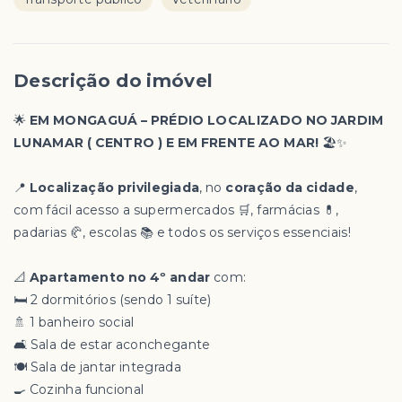
Descrição do imóvel
🌟
EM MONGAGUÁ – PRÉDIO LOCALIZADO NO JARDIM
LUNAMAR ( CENTRO ) E EM FRENTE AO MAR!
🏖️✨
📍
Localização privilegiada
, no
coração da cidade
,
com fácil acesso a supermercados 🛒, farmácias 💊,
padarias 🥐, escolas 📚 e todos os serviços essenciais!
📐
Apartamento no 4º andar
com:
🛏️ 2 dormitórios (sendo 1 suíte)
🚿 1 banheiro social
🛋️ Sala de estar aconchegante
🍽️ Sala de jantar integrada
🍳 Cozinha funcional