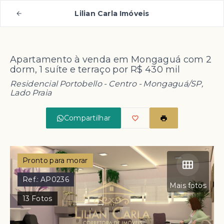
Lilian Carla Imóveis
Apartamento à venda em Mongaguá com 2
dorm, 1 suíte e terraço por R$ 430 mil
Residencial Portobello -
Centro - Mongaguá/SP,
Lado Praia
Compartilhar
Pronto para morar
Ref.:
AP0236
Mais fotos
13
Fotos