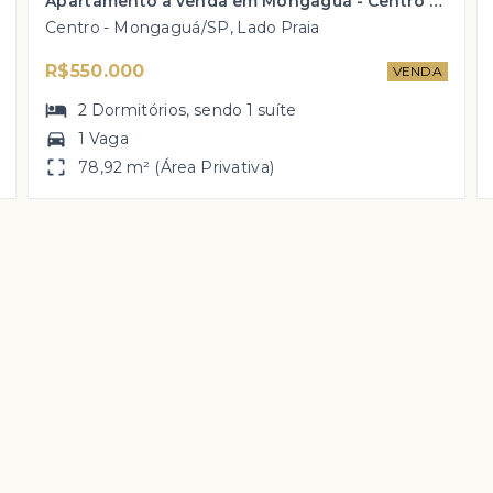
Apartamento à venda em Mongaguá - Centro com 2 dorm e vista parcial do mar por R$ 550 mil!
Centro - Mongaguá/SP, Lado Praia
R$550.000
VENDA
2
Dormitórios
, sendo
1
suíte
1 Vaga
78,92 m² (Área Privativa)