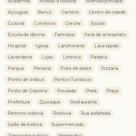
Academia
Acesso à rodovia
Avenida principal
Açougue
Banco
Cartório
Centro da cidade
Ciclovia
Comércio
Creche
Escola
Escola de idioma
Farmácia
Feira de artesanato
Hospital
Igreja
Lanchonete
Lava rápido
Lavanderia
Lojas
Lotérica
Padaria
Parque
Peixaria
Pista de skate
Pizzaria
Ponto de ônibus
Pontos Turísticos
Posto de Gasolina
Pousada
Praia
Praça
Prefeitura
Quiosque
Restaurante
Retorno rodovia
Rodovia
Rua asfaltada
Salão de beleza
Supermercado
Transporte público
Veterinário