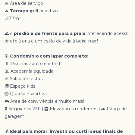
🧺 Área de serviço
🔥
Terraço grill
privativo
📐77m²
🌊 o
prédio é de frente para a praia
, oferecendo acesso
direto à orla e um estilo de vida à beira-mar!
🎯
Condomínio com lazer completo:
🏊‍♂️ Piscinas adulto e infantil
🏋️‍♀️ Academia equipada
🎉 Salão de festas
🧒 Espaço kids
🏐 Quadra esportiva
🎮 Área de convivência e muito mais!
🔒 Segurança 24h | 🛗 Elevadores modernos | 🚗 1 Vaga de
garagem
💰
Ideal para morar, investir ou curtir seus finais de