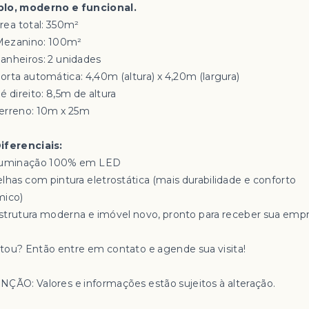
lo, moderno e funcional.
Área total: 350m²
Mezanino: 100m²
Banheiros: 2 unidades
Porta automática: 4,40m (altura) x 4,20m (largura)
é direito: 8,5m de altura
Terreno: 10m x 25m
Diferenciais:
luminação 100% em LED
elhas com pintura eletrostática (mais durabilidade e conforto
mico)
strutura moderna e imóvel novo, pronto para receber sua emp
tou? Então entre em contato e agende sua visita!
NÇÃO: Valores e informações estão sujeitos à alteração.