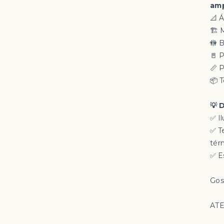
amp
📐 
🏗 
🚻 
🚪 
📏 P
📦 
💡 
✅ I
✅ T
tér
✅ E
Gos
ATE