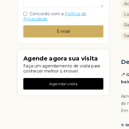
Ac
Concordo com a
Política de
Lo
Privacidade
Re
E-mail
Sa
Agende agora sua visita
De
Faça um agendamento de visita para
conhecer melhor o imóvel.
📍 
bai
Agendar visita
Apr
do 
Em 
✨ I