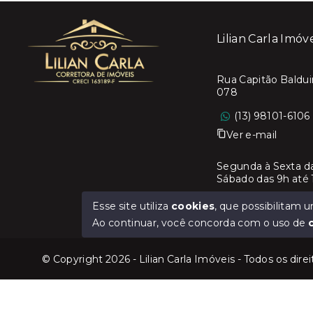
Lilian Carla Imóv
Rua Capitão Baldui
078
(13) 98101-6106
Ver e-mail
Segunda à Sexta d
Sábado das 9h até 
Email:
atendimento
Esse site utiliza
cookies
, que possibilitam
Ao continuar, você concorda com o uso de
© Copyright 2026 - Lilian Carla Imóveis - Todos os dire