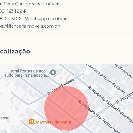
an Carla Corretora de Imóveis
CI 163.189-F
98101-6106 - Whatsapp escritório.
s://liliancarlaimoveis.com.br/
calização