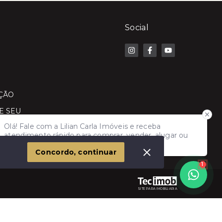
Social
ÇÃO
E SEU
Olá! Fale com a Lilian Carla Imóveis e receba
atendimento rápido para comprar, vender, alugar ou
financiar seu imóvel.
Concordo, continuar
1
SITE PARA IMOBILIARIA