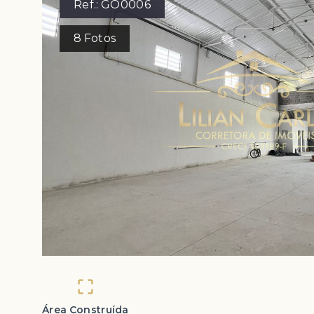
Ref.:
GO0006
8
Fotos
Área Construída