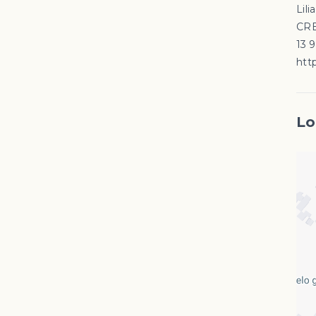
Lili
CRE
13 
http
Lo