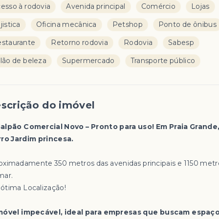
esso à rodovia
Avenida principal
Comércio
Lojas
jistica
Oficina mecânica
Petshop
Ponto de ônibus
staurante
Retorno rodovia
Rodovia
Sabesp
lão de beleza
Supermercado
Transporte público
scrição do imóvel
Galpão Comercial Novo – Pronto para uso! Em Praia Grande
rro Jardim princesa.
oximadamente 350 metros das avenidas principais e 1150 metr
mar.
ótima Localização!
móvel impecável, ideal para empresas que buscam espaç