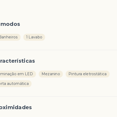
ômodos
Banheiros
1 Lavabo
racterísticas
uminação em LED
Mezanino
Pintura eletrostática
rta automática
oximidades