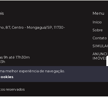
eis
Menu
Início
no, 87, Centro - Mongaguá/SP, 11730-
Sobre
Contato
SIMULA
ANUNCI
as 9h até 17h30m
IMÓVEL
13h
@liliancarlaimoveis.com.br
 uma melhor experiência de navegação.
cookies
.
itos reservados