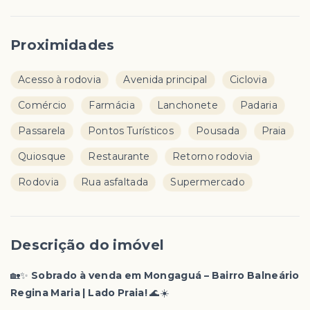
Proximidades
Acesso à rodovia
Avenida principal
Ciclovia
Comércio
Farmácia
Lanchonete
Padaria
Passarela
Pontos Turísticos
Pousada
Praia
Quiosque
Restaurante
Retorno rodovia
Rodovia
Rua asfaltada
Supermercado
Descrição do imóvel
🏡✨
Sobrado à venda em Mongaguá – Bairro Balneário
Regina Maria | Lado Praia!
🌊☀️