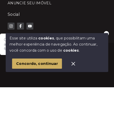
ANUNCIE SEU IMÓVEL
Social
Esse site utiliza
cookies
, que possibilitam uma
Olá! Fale com a Lilian Carla Imóveis e receba
melhor experiência de navegação.
Ao continuar,
atendimento rápido para comprar, vender, alugar ou
financiar seu imóvel.
© Copyright 2026 - Lilian Carla Imóveis - Todos os
você concorda com o uso de
cookies
.
direitos reservados
1
Concordo, continuar
SITE PARA IMOBILIARIA
Início
Histórico
Favoritos