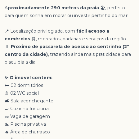
A
proximadamente 290 metros da praia
🏖️, perfeito
para quem sonha em morar ou investir pertinho do mar!
📍 Localização privilegiada, com
fácil acesso a
comércios
🛒, mercados, padarias e serviços da região.
🚶‍♂️ Próximo de passarela de acesso ao centrinho (2º
centro da cidade)
, trazendo ainda mais praticidade para
o seu dia a dia!
✨ O imóvel contém:
🛏️ 02 dormitórios
🚿 02 WC social
🛋️ Sala aconchegante
🍳 Cozinha funcional
🚗 Vaga de garagem
🏊 Piscina privativa
🔥 Área de churrasco