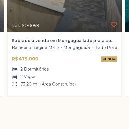
Ref.: SO0058
Sobrado à venda em Mongaguá lado praia com 2 dorm e piscina por R$ 475 mil
Balneário Regina Maria - Mongaguá/SP, Lado Praia
R$475.000
VENDA
2
Dormitórios
2 Vagas
73,20 m² (Área Construída)