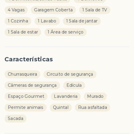
4 Vagas
Garagem Coberta
1 Sala de TV
1 Cozinha
1 Lavabo
1 Sala de jantar
1 Sala de estar
1 Área de serviço
Características
Churrasqueira
Circuito de segurança
Câmeras de segurança
Edícula
Espaço Gourmet
Lavanderia
Murado
Permite animais
Quintal
Rua asfaltada
Sacada