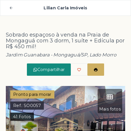
Lilian Carla Imóveis
Sobrado espaçoso à venda na Praia de
Mongaguá com 3 dorm, 1 suíte + Edícula por
R$ 450 mil!
Jardim Guanabara - Mongaguá/SP, Lado Morro
Compartilhar
Pronto para morar
Ref.:
SO0057
Mais fotos
41
Fotos