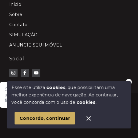
Início
Sobre
Contato
SIMULAÇÃO
ANUNCIE SEU IMÓVEL
Social
Esse site utiliza
cookies
, que possibilitam uma
Olá! Fale com a Lilian Carla Imóveis e receba
melhor experiência de navegação.
Ao continuar,
atendimento rápido para comprar, vender, alugar ou
financiar seu imóvel.
© Copyright 2026 - Lilian Carla Imóveis - Todos os
você concorda com o uso de
cookies
.
direitos reservados
1
Concordo, continuar
SITE PARA IMOBILIARIA