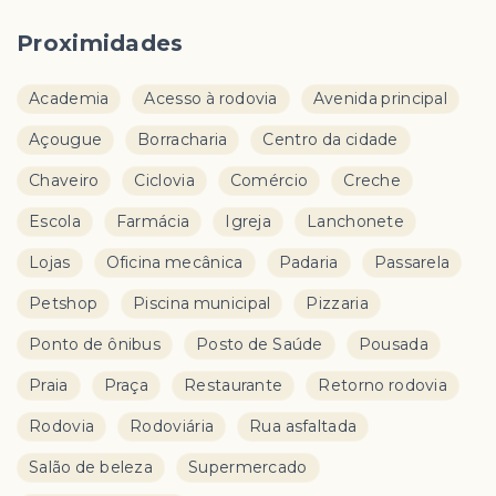
Proximidades
Academia
Acesso à rodovia
Avenida principal
Açougue
Borracharia
Centro da cidade
Chaveiro
Ciclovia
Comércio
Creche
Escola
Farmácia
Igreja
Lanchonete
Lojas
Oficina mecânica
Padaria
Passarela
Petshop
Piscina municipal
Pizzaria
Ponto de ônibus
Posto de Saúde
Pousada
Praia
Praça
Restaurante
Retorno rodovia
Rodovia
Rodoviária
Rua asfaltada
Salão de beleza
Supermercado