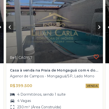
Ref.: CA0957
Casa à venda na Praia de Mongaguá com 4 dorm, 1 suíte e PISCINA por R$ 399.500 mil!
Agenor de Campos - Mongaguá/SP, Lado Morro
R$399.500
VENDA
4
Dormitórios
, sendo
1
suíte
4 Vagas
230 m² (Área Construída)