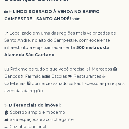
🏡✨
LINDO SOBRADO À VENDA NO BAIRRO
CAMPESTRE – SANTO ANDRÉ!
✨🏡
📍 Localizado em uma das regiões mais valorizadas de
Santo André, no alto do Campestre, com excelente
infraestrutura e aproximadamente
500 metros da
Alameda São Caetano
.
🚶‍♂️ Próximo de tudo o que você precisa: 🛒 Mercados 🏦
Bancos💊 Farmácias🏫 Escolas 🍽️ Restaurantes ☕
Cafeterias 🛍️ Comércio variado 🚗 Fácil acesso às principais
avenidas da região
✨
Diferenciais do imóvel:
🏠 Sobrado amplo e moderno
🛋️ Sala espaçosa e aconchegante
🍳 Cozinha funcional