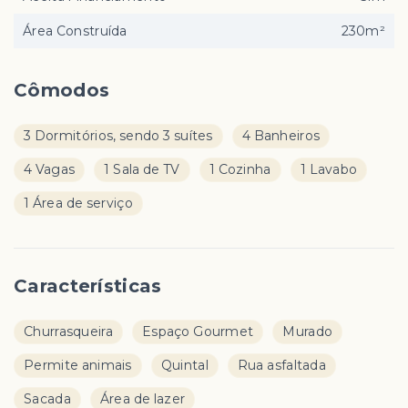
Área Construída
230m²
Cômodos
3 Dormitórios, sendo 3 suítes
4 Banheiros
4 Vagas
1 Sala de TV
1 Cozinha
1 Lavabo
1 Área de serviço
Características
Churrasqueira
Espaço Gourmet
Murado
Permite animais
Quintal
Rua asfaltada
Sacada
Área de lazer