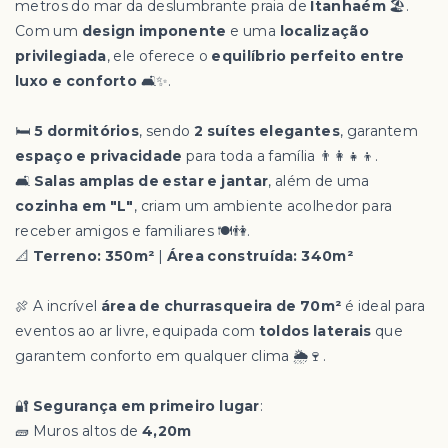
metros do mar da deslumbrante praia de
Itanhaém
🏖️.
Com um
design imponente
e uma
localização
privilegiada
, ele oferece o
equilíbrio perfeito entre
luxo e conforto
🛋️✨.
🛏️
5 dormitórios
, sendo
2 suítes elegantes
, garantem
espaço e privacidade
para toda a família 👨‍👩‍👧‍👦.
🛋️
Salas amplas de estar e jantar
, além de uma
cozinha em "L"
, criam um ambiente acolhedor para
receber amigos e familiares 🍽️👫.
📐
Terreno: 350m²
|
Área construída: 340m²
🍖 A incrível
área de churrasqueira de 70m²
é ideal para
eventos ao ar livre, equipada com
toldos laterais
que
garantem conforto em qualquer clima 🌦️🍷.
🔐
Segurança em primeiro lugar
:
🧱 Muros altos de
4,20m