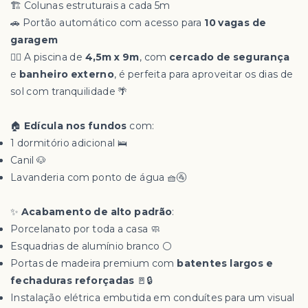
🏗️ Colunas estruturais a cada 5m
🚗 Portão automático com acesso para
10 vagas de
garagem
🏊‍♂️ A piscina de
4,5m x 9m
, com
cercado de segurança
e
banheiro externo
, é perfeita para aproveitar os dias de
sol com tranquilidade 🌴
🏠
Edícula nos fundos
com:
1 dormitório adicional 🛌
Canil 🐶
Lavanderia com ponto de água 🧺🚰
✨
Acabamento de alto padrão
:
Porcelanato por toda a casa 🧼
Esquadrias de alumínio branco ⚪
Portas de madeira premium com
batentes largos e
fechaduras reforçadas
🚪🔒
Instalação elétrica embutida em conduítes para um visual