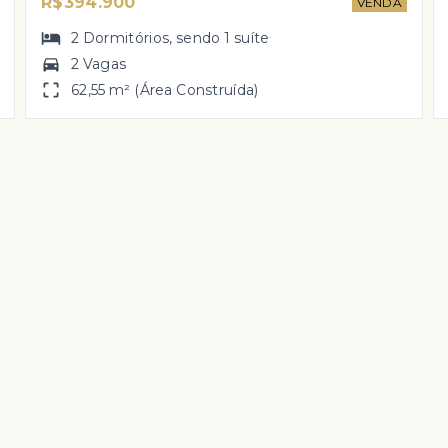
R$394.900
VENDA
2
Dormitórios
, sendo
1
suíte
2 Vagas
62,55 m² (Área Construída)