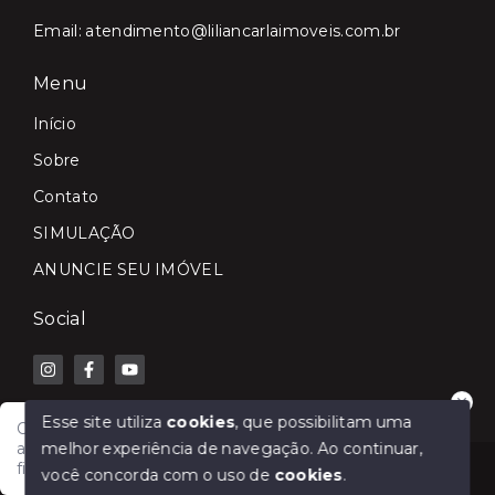
Email:
atendimento@liliancarlaimoveis.com.br
Menu
Início
Sobre
Contato
SIMULAÇÃO
ANUNCIE SEU IMÓVEL
Social
Esse site utiliza
cookies
, que possibilitam uma
Olá! Fale com a Lilian Carla Imóveis e receba
melhor experiência de navegação.
Ao continuar,
atendimento rápido para comprar, vender, alugar ou
financiar seu imóvel.
© Copyright 2026 - Lilian Carla Imóveis - Todos os
você concorda com o uso de
cookies
.
direitos reservados