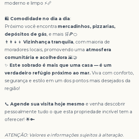
moderno e limpo ⚡📏
🛍️
Comodidade no dia a dia
:
Próximo você encontra
mercadinhos, pizzarias,
depósitos de gás
, e mais 🛒🍕🍊
👨‍👩‍👧‍👦
Vizinhança tranquila
, com maioria de
moradores locais, promovendo uma
atmosfera
comunitária e acolhedora
🌇🤝
✨
Este sobrado é mais que uma casa — é um
verdadeiro refúgio próximo ao mar.
Viva com conforto,
segurança e estilo em um dos pontos mais desejados da
região!
📞
Agende sua visita hoje mesmo
e venha descobrir
pessoalmente tudo o que esta propriedade incrível tem a
oferecer! 🌟🔑
ATENÇÃO: Valores e informações sujeitos à alteração.