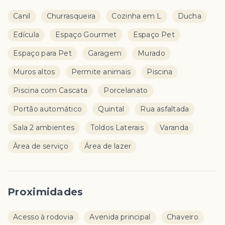
Canil
Churrasqueira
Cozinha em L
Ducha
Edícula
Espaço Gourmet
Espaço Pet
Espaço para Pet
Garagem
Murado
Muros altos
Permite animais
Piscina
Piscina com Cascata
Porcelanato
Portão automático
Quintal
Rua asfaltada
Sala 2 ambientes
Toldos Laterais
Varanda
Àrea de serviço
Área de lazer
Proximidades
Acesso à rodovia
Avenida principal
Chaveiro