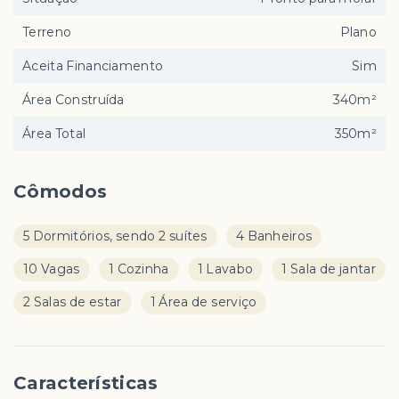
Terreno
Plano
Aceita Financiamento
Sim
Área Construída
340m²
Área Total
350m²
Cômodos
5 Dormitórios, sendo 2 suítes
4 Banheiros
10 Vagas
1 Cozinha
1 Lavabo
1 Sala de jantar
2 Salas de estar
1 Área de serviço
Características