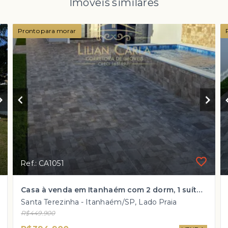
Imóveis similares
Pronto para morar
Ref.: CA1051
Casa à venda em Itanhaém com 2 dorm, 1 suíte e PISCINA por R$ 394.900 mil!
Santa Terezinha - Itanhaém/SP, Lado Praia
R$449.900