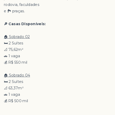
rodovia, faculdades
e 🏞️ praças.
🔎 Casas Disponíveis:
🏠 Sobrado 02
🛏️ 2 Suítes
📐 75,62m²
🚗 1 vaga
💰 R$ 550 mil
🏠 Sobrado 04
🛏️ 2 Suítes
📐 63,37m²
🚗 1 vaga
💰 R$ 500 mil