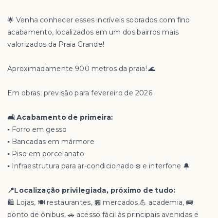
🌟 Venha conhecer esses incríveis sobrados com fino
acabamento, localizados em um dos bairros mais
valorizados da Praia Grande!
Aproximadamente 900 metros da praia! 🌊
Em obras: previsão para fevereiro de 2026
🛋️ Acabamento de primeira:
▪️ Forro em gesso
▪️ Bancadas em mármore
▪️ Piso em porcelanato
▪️ Infraestrutura para ar-condicionado ❄️ e interfone 🔔
📍Localização privilegiada, próximo de tudo:
🛍️ Lojas, 🍽️ restaurantes, 🏪 mercados,💪 academia, 🚌
ponto de ônibus, 🚗 acesso fácil às principais avenidas e