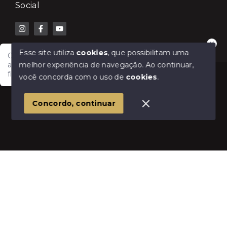
Social
Esse site utiliza
cookies
, que possibilitam uma
Olá! Fale com a Lilian Carla Imóveis e receba
melhor experiência de navegação.
Ao continuar,
atendimento rápido para comprar, vender, alugar ou
financiar seu imóvel.
© Copyright 2026 - Lilian Carla Imóveis - Todos os
você concorda com o uso de
cookies
.
direitos reservados
1
Concordo, continuar
SITE PARA IMOBILIARIA
Início
Histórico
Favoritos