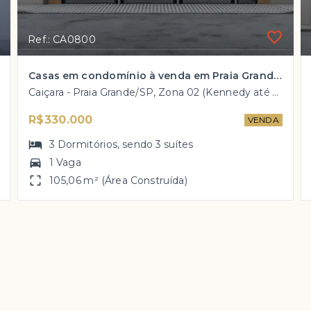
Ref.: CA0800
Casas em condomínio à venda em Praia Grande com até 3 dorm e preços à partir de R$ 330 mil
Caiçara - Praia Grande/SP, Zona 02 (Kennedy até a pista)
R$330.000
VENDA
3
Dormitórios
, sendo
3
suítes
1 Vaga
105,06 m² (Área Construída)