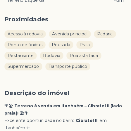
Terreno Esquerda
45m
Proximidades
Acesso à rodovia
Avenida principal
Padaria
Ponto de ônibus
Pousada
Praia
Restaurante
Rodovia
Rua asfaltada
Supermercado
Transporte público
Descrição do imóvel
🌴🏖️
Terreno à venda em Itanhaém – Cibratel II (lado
praia)!
🏖️🌴
Excelente oportunidade no bairro
Cibratel II
, em
Itanhaém ✨