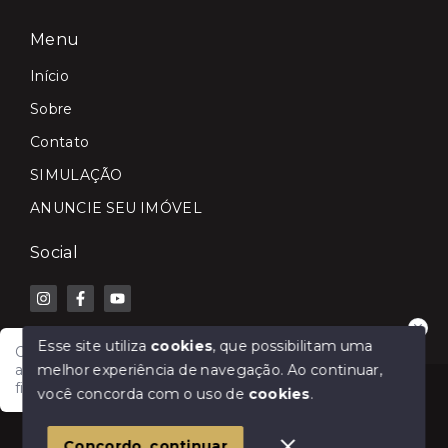
Menu
Início
Sobre
Contato
SIMULAÇÃO
ANUNCIE SEU IMÓVEL
Social
Esse site utiliza
cookies
, que possibilitam uma
Olá! Fale com a Lilian Carla Imóveis e receba
melhor experiência de navegação.
Ao continuar,
atendimento rápido para comprar, vender, alugar ou
financiar seu imóvel.
© Copyright 2026 - Lilian Carla Imóveis - Todos os
você concorda com o uso de
cookies
.
direitos reservados
1
Concordo, continuar