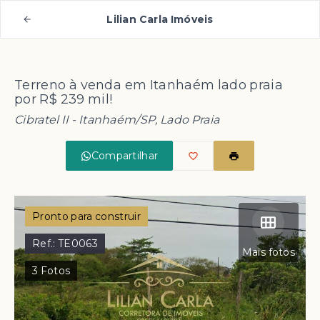
Lilian Carla Imóveis
Terreno à venda em Itanhaém lado praia
por R$ 239 mil!
Cibratel II - Itanhaém/SP, Lado Praia
Compartilhar
Pronto para construir
Ref.:
TE0063
Mais fotos
3
Fotos