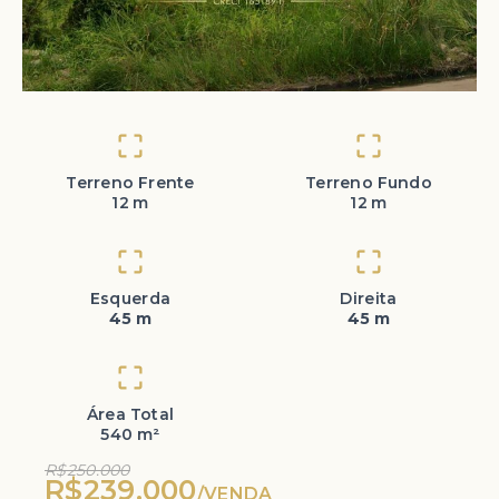
Terreno Frente
Terreno Fundo
12 m
12 m
Esquerda
Direita
45 m
45 m
Área Total
540 m²
R$250.000
R$239.000
/
VENDA