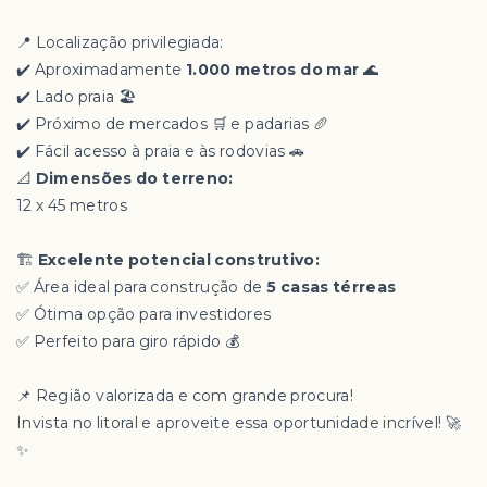
📍 Localização privilegiada:
✔️ Aproximadamente
1.000 metros do mar
🌊
✔️ Lado praia 🏖️
✔️ Próximo de mercados 🛒 e padarias 🥖
✔️ Fácil acesso à praia e às rodovias 🚗
📐
Dimensões do terreno:
12 x 45 metros
🏗️
Excelente potencial construtivo:
✅ Área ideal para construção de
5 casas térreas
✅ Ótima opção para investidores
✅ Perfeito para giro rápido 💰
📌 Região valorizada e com grande procura!
Invista no litoral e aproveite essa oportunidade incrível! 🚀
✨