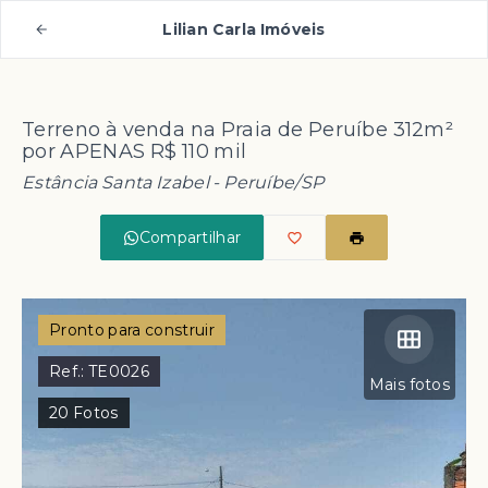
Lilian Carla Imóveis
Terreno à venda na Praia de Peruíbe 312m²
por APENAS R$ 110 mil
Estância Santa Izabel - Peruíbe/SP
Compartilhar
Pronto para construir
Ref.:
TE0026
Mais fotos
20
Fotos