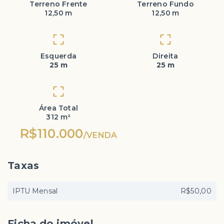
Terreno Frente
Terreno Fundo
12,50 m
12,50 m
Esquerda
Direita
25 m
25 m
Área Total
312 m²
R$110.000
/
VENDA
Taxas
IPTU Mensal
R$50,00
Ficha do imóvel