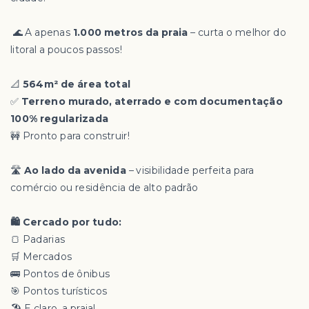
🌊 A apenas
1.000 metros da praia
– curta o melhor do
litoral a poucos passos!
📐
564m² de área total
✅
Terreno murado, aterrado e com documentação
100% regularizada
🚧 Pronto para construir!
🛣️
Ao lado da avenida
– visibilidade perfeita para
comércio ou residência de alto padrão
🛍️ Cercado por tudo:
🍞 Padarias
🛒 Mercados
🚌 Pontos de ônibus
🎯 Pontos turísticos
🏖️ E claro, a praia!