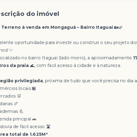
scrição do imóvel

Terreno à venda em Mongaguá – Bairro Itaguaí
🏡🌿
elente oportunidade para investir ou construir o seu projeto do
hos! ✨
Localizado no bairro Itaguaí (lado morro), a aproximadamente
1
ros da praia
🌊, com fácil acesso à cidade e à natureza.
egião privilegiada
, próxima de tudo que você precisa no dia a 
mércios locais 🏪
ercados 🛒
darias 🥖
cademias 💪
enida principal 🚗
dovia de fácil acesso 🛣️
rea total de 1.625M²