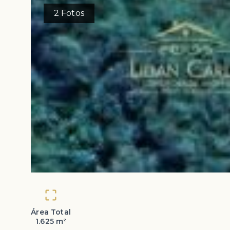
2
Fotos
Área Total
1.625 m²