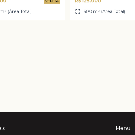
000
R$125.000
VENDA
m² (Área Total)
500 m² (Área Total)
eis
Menu