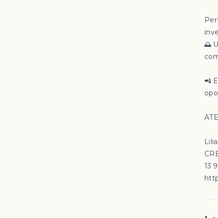
Per
inv
🌅 
com
📲 
opo
ATE
Lili
CRE
13 
http