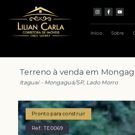
Início
Sobre
Terreno à venda em Mongagu
Itaguai - Mongaguá/SP, Lado Morro
Pronto para construir
Ref.:
TE0069