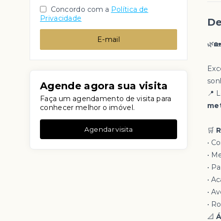
Concordo com a
Política de
Privacidade
De
E-mail
🌿
Exc
son
Agende agora sua visita
📍 
Faça um agendamento de visita para
met
conhecer melhor o imóvel.
Agendar visita
🛒
R
• Co
• M
• Pa
• A
• Av
• Ro
📐
Á