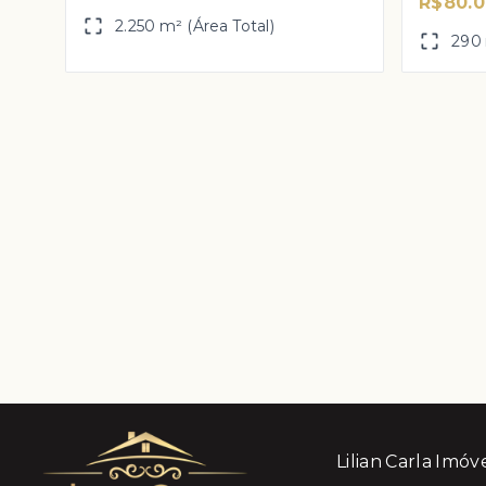
R$80.
2.250 m² (Área Total)
290 
Lilian Carla Imóv