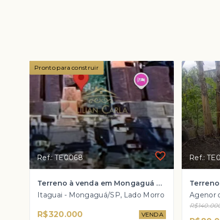
Pronto para construir
Ref.: TE0068
Ref.: TE
Terreno à venda em Mongaguá com 2.250m² por R$ 320 mil
Itaguai - Mongaguá/SP, Lado Morro
R$140.00
R$320.000
VENDA