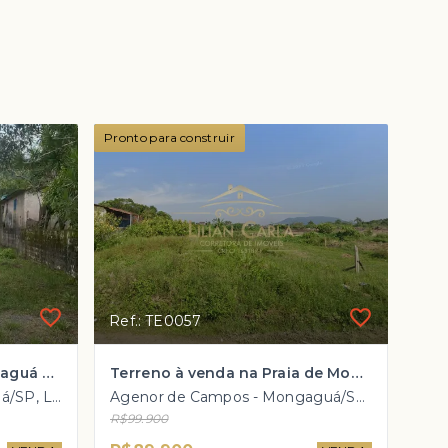
Pronto para construir
Ref.: TE0057
Terreno à venda em Mongaguá com 500m² por APENAS R$ 125 mil a vista
Terreno à venda na Praia de Mongaguá com 250m² por R$ 89.900 mil!
Vila Oceanópolis - Mongaguá/SP, Lado Morro
Agenor de Campos - Mongaguá/SP, Lado Morro
R$99.900