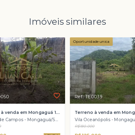
Imóveis similares
Oportunidade unica
0050
Ref.: TE0039
Terreno à venda em Mongaguá 10x29 (290m²) por APENAS R$ 80 mil!
Agenor de Campos - Mongaguá/SP, Lado Morro
0
R$180.000