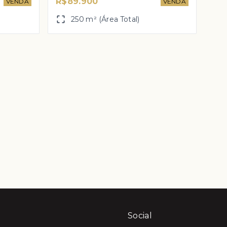
R$89.900
VENDA
VENDA
250 m² (Área Total)
Social