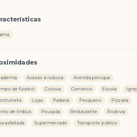
racterísticas
rama
oximidades
cademia
Acesso à rodovia
Avenida principal
mpo de futebol
Ciclovia
Comércio
Escola
Igrej
anchonete
Lojas
Padaria
Pesqueiro
Pizzaria
nto de ônibus
Pousada
Restaurante
Rodovia
a asfaltada
Supermercado
Transporte público