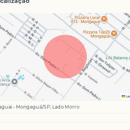
calização
Le
taguai - Mongaguá/SP, Lado Morro