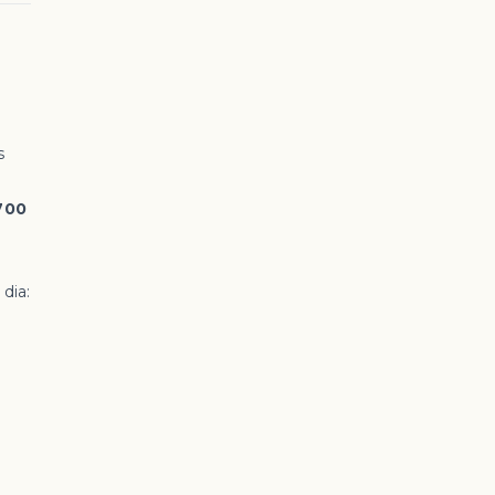
s
700
dia: